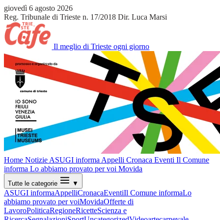
giovedì 6 agosto 2026
Reg. Tribunale di Trieste n. 17/2018
Dir. Luca Marsi
Il meglio di Trieste ogni giorno
Home
Notizie
ASUGI informa
Appelli
Cronaca
Eventi
Il Comune
informa
Lo abbiamo provato per voi
Movida
Tutte le categorie
▼
ASUGI informa
Appelli
Cronaca
Eventi
Il Comune informa
Lo
abbiamo provato per voi
Movida
Offerte di
Lavoro
Politica
Regione
Ricette
Scienza e
Ricerca
Segnalazioni
Sport
Uncategorized
Video
arte
carnevale