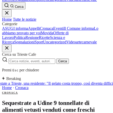
Cerca
Home
Tutte le notizie
Categorie
ASUGI informa
Appelli
Cronaca
Eventi
Il Comune informa
Lo
abbiamo provato per voi
Movida
Offerte di
Lavoro
Politica
Regione
Ricette
Scienza e
Ricerca
Segnalazioni
Sport
Uncategorized
Video
arte
carnevale
Cerca su Trieste Cafe
Cerca
Premi
per chiudere
Esc
Breaking
tate a Trieste, una residente: "Il gelato costa troppo, così diventa diffic
Home
·
Cronaca
CRONACA
Sequestrate a Udine 9 tonnellate di
alimenti vetusti venduti come freschi