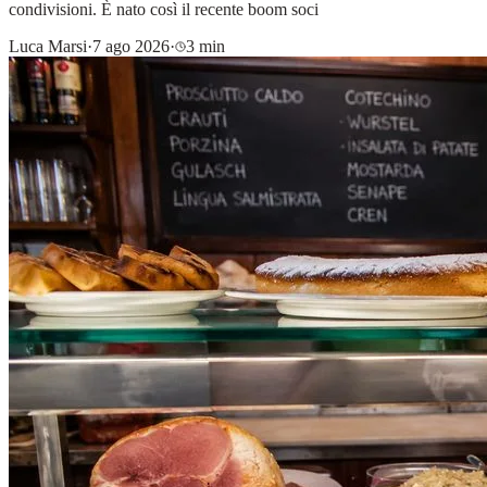
condivisioni. È nato così il recente boom soci
Luca Marsi
·
7 ago 2026
·
3 min