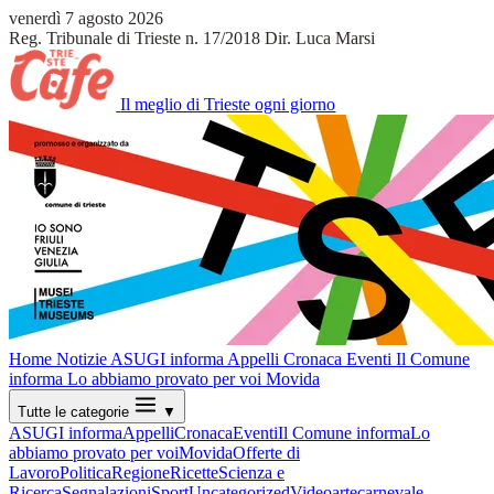
venerdì 7 agosto 2026
Reg. Tribunale di Trieste n. 17/2018
Dir. Luca Marsi
Il meglio di Trieste ogni giorno
Home
Notizie
ASUGI informa
Appelli
Cronaca
Eventi
Il Comune
informa
Lo abbiamo provato per voi
Movida
Tutte le categorie
▼
ASUGI informa
Appelli
Cronaca
Eventi
Il Comune informa
Lo
abbiamo provato per voi
Movida
Offerte di
Lavoro
Politica
Regione
Ricette
Scienza e
Ricerca
Segnalazioni
Sport
Uncategorized
Video
arte
carnevale