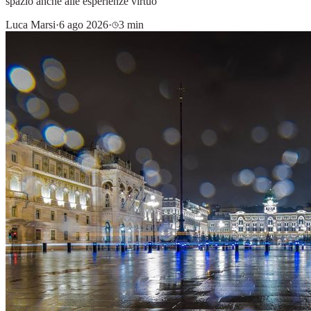
spazio anche alle esperienze virtuo
Luca Marsi
·
6 ago 2026
·
3 min