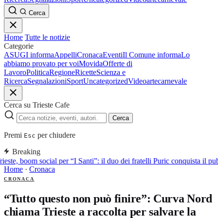
Cerca
Home
Tutte le notizie
Categorie
ASUGI informa
Appelli
Cronaca
Eventi
Il Comune informa
Lo
abbiamo provato per voi
Movida
Offerte di
Lavoro
Politica
Regione
Ricette
Scienza e
Ricerca
Segnalazioni
Sport
Uncategorized
Video
arte
carnevale
Cerca su Trieste Cafe
Cerca
Premi
per chiudere
Esc
Breaking
ieste, boom social per “I Santi”: il duo dei fratelli Puric conquista i
Home
·
Cronaca
CRONACA
“Tutto questo non può finire”: Curva Nord
chiama Trieste a raccolta per salvare la