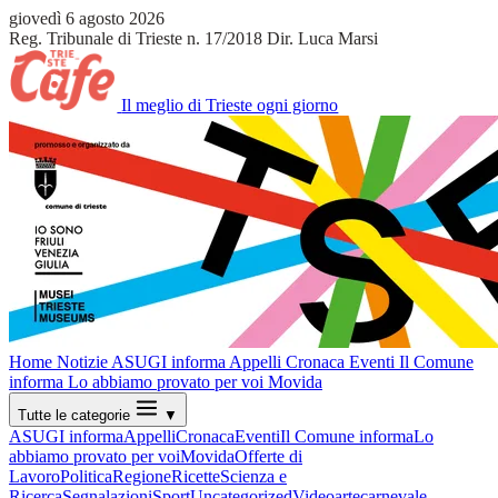
giovedì 6 agosto 2026
Reg. Tribunale di Trieste n. 17/2018
Dir. Luca Marsi
Il meglio di Trieste ogni giorno
Home
Notizie
ASUGI informa
Appelli
Cronaca
Eventi
Il Comune
informa
Lo abbiamo provato per voi
Movida
Tutte le categorie
▼
ASUGI informa
Appelli
Cronaca
Eventi
Il Comune informa
Lo
abbiamo provato per voi
Movida
Offerte di
Lavoro
Politica
Regione
Ricette
Scienza e
Ricerca
Segnalazioni
Sport
Uncategorized
Video
arte
carnevale