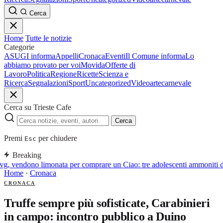
Cerca
Home
Tutte le notizie
Categorie
ASUGI informa
Appelli
Cronaca
Eventi
Il Comune informa
Lo
abbiamo provato per voi
Movida
Offerte di
Lavoro
Politica
Regione
Ricette
Scienza e
Ricerca
Segnalazioni
Sport
Uncategorized
Video
arte
carnevale
Cerca su Trieste Cafe
Cerca
Premi
per chiudere
Esc
Breaking
g, vendono limonata per comprare un Ciao: tre adolescenti ammoniti da
Home
·
Cronaca
CRONACA
Truffe sempre più sofisticate, Carabinieri
in campo: incontro pubblico a Duino