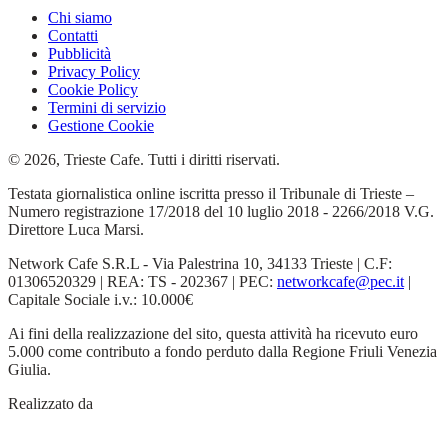
Chi siamo
Contatti
Pubblicità
Privacy Policy
Cookie Policy
Termini di servizio
Gestione Cookie
© 2026, Trieste Cafe. Tutti i diritti riservati.
Testata giornalistica online iscritta presso il Tribunale di Trieste –
Numero registrazione 17/2018 del 10 luglio 2018 - 2266/2018 V.G.
Direttore Luca Marsi.
Network Cafe S.R.L - Via Palestrina 10, 34133 Trieste | C.F:
01306520329 | REA: TS - 202367 | PEC:
networkcafe@pec.it
|
Capitale Sociale i.v.: 10.000€
Ai fini della realizzazione del sito, questa attività ha ricevuto euro
5.000 come contributo a fondo perduto dalla Regione Friuli Venezia
Giulia.
Realizzato da