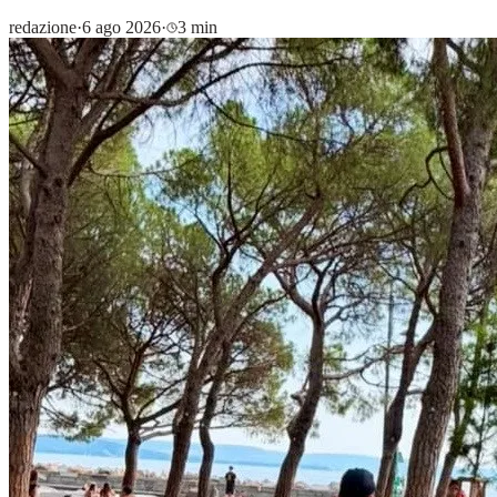
redazione
·
6 ago 2026
·
3 min