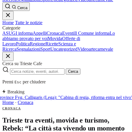
Cerca
Home
Tutte le notizie
Categorie
ASUGI informa
Appelli
Cronaca
Eventi
Il Comune informa
Lo
abbiamo provato per voi
Movida
Offerte di
Lavoro
Politica
Regione
Ricette
Scienza e
Ricerca
Segnalazioni
Sport
Uncategorized
Video
arte
carnevale
Cerca su Trieste Cafe
Cerca
Premi
per chiudere
Esc
Breaking
ovince Fvg. Calligaris (Lega): "Cabina di regia, riforma entra nel vivo
Home
·
Cronaca
CRONACA
Trieste tra eventi, movida e turismo,
Rebek: “La città sta vivendo un momento