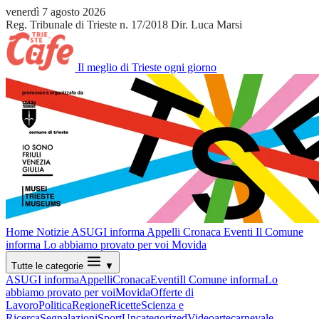
venerdì 7 agosto 2026
Reg. Tribunale di Trieste n. 17/2018
Dir. Luca Marsi
Il meglio di Trieste ogni giorno
Home
Notizie
ASUGI informa
Appelli
Cronaca
Eventi
Il Comune
informa
Lo abbiamo provato per voi
Movida
Tutte le categorie
▼
ASUGI informa
Appelli
Cronaca
Eventi
Il Comune informa
Lo
abbiamo provato per voi
Movida
Offerte di
Lavoro
Politica
Regione
Ricette
Scienza e
Ricerca
Segnalazioni
Sport
Uncategorized
Video
arte
carnevale