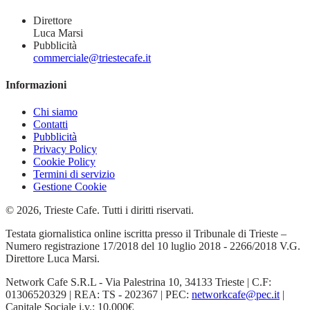
Direttore
Luca Marsi
Pubblicità
commerciale@triestecafe.it
Informazioni
Chi siamo
Contatti
Pubblicità
Privacy Policy
Cookie Policy
Termini di servizio
Gestione Cookie
© 2026, Trieste Cafe. Tutti i diritti riservati.
Testata giornalistica online iscritta presso il Tribunale di Trieste –
Numero registrazione 17/2018 del 10 luglio 2018 - 2266/2018 V.G.
Direttore Luca Marsi.
Network Cafe S.R.L - Via Palestrina 10, 34133 Trieste | C.F:
01306520329 | REA: TS - 202367 | PEC:
networkcafe@pec.it
|
Capitale Sociale i.v.: 10.000€