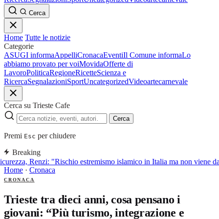
Cerca
Home
Tutte le notizie
Categorie
ASUGI informa
Appelli
Cronaca
Eventi
Il Comune informa
Lo
abbiamo provato per voi
Movida
Offerte di
Lavoro
Politica
Regione
Ricette
Scienza e
Ricerca
Segnalazioni
Sport
Uncategorized
Video
arte
carnevale
Cerca su Trieste Cafe
Cerca
Premi
per chiudere
Esc
Breaking
curezza, Renzi: "Rischio estremismo islamico in Italia ma non viene d
Home
·
Cronaca
CRONACA
Trieste tra dieci anni, cosa pensano i
giovani: “Più turismo, integrazione e