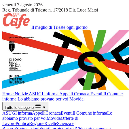
venerdì 7 agosto 2026
Reg. Tribunale di Trieste n. 17/2018
Dir. Luca Marsi
Il meglio di Trieste ogni giorno
Home
Notizie
ASUGI informa
Appelli
Cronaca
Eventi
Il Comune
informa
Lo abbiamo provato per voi
Movida
Tutte le categorie
▼
ASUGI informa
Appelli
Cronaca
Eventi
Il Comune informa
Lo
abbiamo provato per voi
Movida
Offerte di
Lavoro
Politica
Regione
Ricette
Scienza e
Ricerca
Segnalazioni
Sport
Uncategorized
Video
arte
carnevale