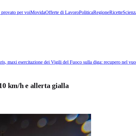
provato per voi
Movida
Offerte di Lavoro
Politica
Regione
Ricette
Scienz
s, maxi esercitazione dei Vigili del Fuoco sulla diga: recupero nel vuoto
110 km/h e allerta gialla