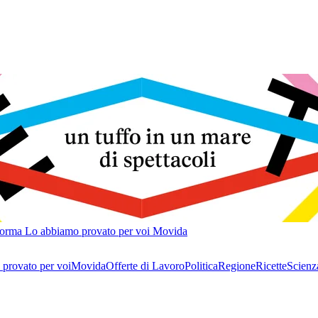
forma
Lo abbiamo provato per voi
Movida
provato per voi
Movida
Offerte di Lavoro
Politica
Regione
Ricette
Scienz