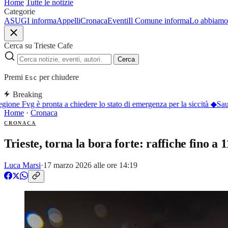
Home
Tutte le notizie
Categorie
ASUGI informa
Appelli
Cronaca
Eventi
Il Comune informa
Lo abbiamo 
Cerca su Trieste Cafe
Cerca
Premi
per chiudere
Esc
Breaking
one Fvg è pronta a chiedere lo stato di emergenza per la siccità
◆
Sauri
Home
·
Cronaca
CRONACA
Trieste, torna la bora forte: raffiche fino a 
Luca Marsi
·
17 marzo 2026 alle ore 14:19