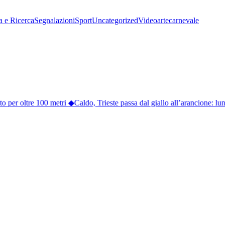
a e Ricerca
Segnalazioni
Sport
Uncategorized
Video
arte
carnevale
 per oltre 100 metri
◆
Caldo, Trieste passa dal giallo all’arancione: luned