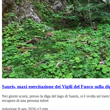
Sauris, maxi esercitazione dei Vigili del Fuoco sulla d
Nei giorni scorsi, presso la diga del lago di Sauris, si è svolta un’es
recupero di una persona infort
redazione
·
8 ago 2026
·
3 min