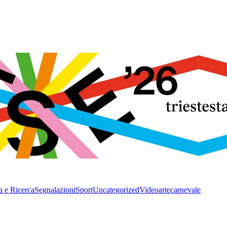
a e Ricerca
Segnalazioni
Sport
Uncategorized
Video
arte
carnevale