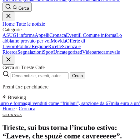
Cerca
Home
Tutte le notizie
Categorie
ASUGI informa
Appelli
Cronaca
Eventi
Il Comune informa
Lo
abbiamo provato per voi
Movida
Offerte di
Lavoro
Politica
Regione
Ricette
Scienza e
Ricerca
Segnalazioni
Sport
Uncategorized
Video
arte
carnevale
Cerca su Trieste Cafe
Cerca
Premi
per chiudere
Esc
Breaking
urro e formaggi venduti come “friulani”, sanzione da 67mila euro a un’a
Home
·
Cronaca
CRONACA
Trieste, sui bus torna l’incubo estivo:
“Laveve, che spuzè come cavreeeeee”.