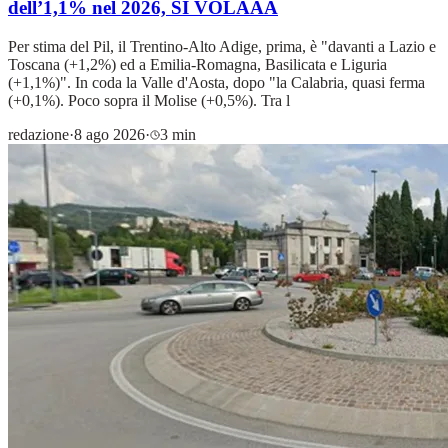
dell’1,1% nel 2026, SI VOLAAA
Per stima del Pil, il Trentino-Alto Adige, prima, è "davanti a Lazio e
Toscana (+1,2%) ed a Emilia-Romagna, Basilicata e Liguria
(+1,1%)". In coda la Valle d'Aosta, dopo "la Calabria, quasi ferma
(+0,1%). Poco sopra il Molise (+0,5%). Tra l
redazione
·
8 ago 2026
·
3 min