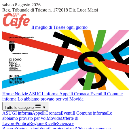
sabato 8 agosto 2026
Reg. Tribunale di Trieste n. 17/2018
Dir. Luca Marsi
Il meglio di Trieste ogni giorno
Home
Notizie
ASUGI informa
Appelli
Cronaca
Eventi
Il Comune
informa
Lo abbiamo provato per voi
Movida
Tutte le categorie
▼
ASUGI informa
Appelli
Cronaca
Eventi
Il Comune informa
Lo
abbiamo provato per voi
Movida
Offerte di
Lavoro
Politica
Regione
Ricette
Scienza e
Ricerca
Segnalazioni
Sport
Uncategorized
Video
arte
carnevale