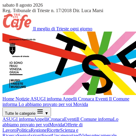
sabato 8 agosto 2026
Reg. Tribunale di Trieste n. 17/2018
Dir. Luca Marsi
Il meglio di Trieste ogni giorno
Home
Notizie
ASUGI informa
Appelli
Cronaca
Eventi
Il Comune
informa
Lo abbiamo provato per voi
Movida
Tutte le categorie
▼
ASUGI informa
Appelli
Cronaca
Eventi
Il Comune informa
Lo
abbiamo provato per voi
Movida
Offerte di
Lavoro
Politica
Regione
Ricette
Scienza e
Ricerca
Segnalazioni
Sport
Uncategorized
Video
arte
carnevale