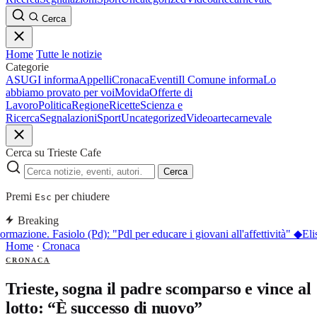
Cerca
Home
Tutte le notizie
Categorie
ASUGI informa
Appelli
Cronaca
Eventi
Il Comune informa
Lo
abbiamo provato per voi
Movida
Offerte di
Lavoro
Politica
Regione
Ricette
Scienza e
Ricerca
Segnalazioni
Sport
Uncategorized
Video
arte
carnevale
Cerca su Trieste Cafe
Cerca
Premi
per chiudere
Esc
Breaking
ormazione. Fasiolo (Pd): "Pdl per educare i giovani all'affettività"
◆
Eli
Home
·
Cronaca
CRONACA
Trieste, sogna il padre scomparso e vince al
lotto: “È successo di nuovo”