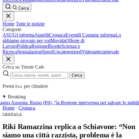
Cerca
Home
Tutte le notizie
Categorie
ASUGI informa
Appelli
Cronaca
Eventi
Il Comune informa
Lo
abbiamo provato per voi
Movida
Offerte di
Lavoro
Politica
Regione
Ricette
Scienza e
Ricerca
Segnalazioni
Sport
Uncategorized
Video
arte
carnevale
Cerca su Trieste Cafe
Cerca
Premi
per chiudere
Esc
Breaking
gno Ausonia: Russo (Pd), “la Regione intervenga per salvare lo stabil
Home
·
Cronaca
CRONACA
Riki Ramazzina replica a Schiavone: “Non
siamo una città razzista, problema è la