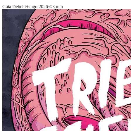
Gaia Debelli
·
6 ago 2026
·
3 min