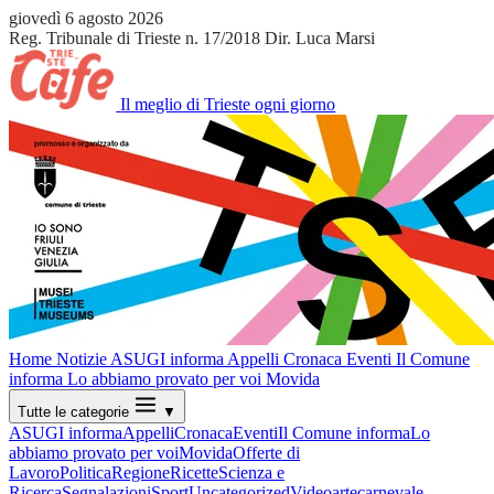
giovedì 6 agosto 2026
Reg. Tribunale di Trieste n. 17/2018
Dir. Luca Marsi
Il meglio di Trieste ogni giorno
Home
Notizie
ASUGI informa
Appelli
Cronaca
Eventi
Il Comune
informa
Lo abbiamo provato per voi
Movida
Tutte le categorie
▼
ASUGI informa
Appelli
Cronaca
Eventi
Il Comune informa
Lo
abbiamo provato per voi
Movida
Offerte di
Lavoro
Politica
Regione
Ricette
Scienza e
Ricerca
Segnalazioni
Sport
Uncategorized
Video
arte
carnevale