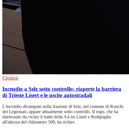
Cronaca
Incendio a Selz sotto controllo: riaperte la barriera
di Trieste Lisert e le uscite autostradali
L'incendio divampato nella frazione di Selz, nel comune di Ronchi
dei Legionari, appare attualmente sotto controllo. Il rogo, che ha
interessato da vicino il tratto della A4 tra Lisert e Redipuglia
all'altezza del chilometro 509, ha richies