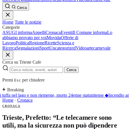
Cerca
Home
Tutte le notizie
Categorie
ASUGI informa
Appelli
Cronaca
Eventi
Il Comune informa
Lo
abbiamo provato per voi
Movida
Offerte di
Lavoro
Politica
Regione
Ricette
Scienza e
Ricerca
Segnalazioni
Sport
Uncategorized
Video
arte
carnevale
Cerca su Trieste Cafe
Cerca
Premi
per chiudere
Esc
Breaking
 tuffa nel lago e non riemerge, morto 24enne statunitense
◆
Incendio an
Home
·
Cronaca
CRONACA
Trieste, Prefetto: “Le telecamere sono
utili, ma la sicurezza non può dipendere