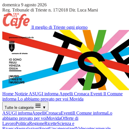
domenica 9 agosto 2026
Reg. Tribunale di Trieste n. 17/2018
Dir. Luca Marsi
Il meglio di Trieste ogni giorno
Home
Notizie
ASUGI informa
Appelli
Cronaca
Eventi
Il Comune
informa
Lo abbiamo provato per voi
Movida
Tutte le categorie
▼
ASUGI informa
Appelli
Cronaca
Eventi
Il Comune informa
Lo
abbiamo provato per voi
Movida
Offerte di
Lavoro
Politica
Regione
Ricette
Scienza e
Ricerca
Segnalazioni
Sport
Uncategorized
Video
arte
carnevale