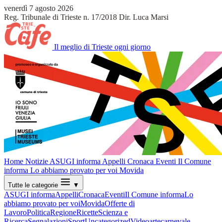
venerdì 7 agosto 2026
Reg. Tribunale di Trieste n. 17/2018
Dir. Luca Marsi
Il meglio di Trieste ogni giorno
Home
Notizie
ASUGI informa
Appelli
Cronaca
Eventi
Il Comune
informa
Lo abbiamo provato per voi
Movida
Tutte le categorie
▼
ASUGI informa
Appelli
Cronaca
Eventi
Il Comune informa
Lo
abbiamo provato per voi
Movida
Offerte di
Lavoro
Politica
Regione
Ricette
Scienza e
Ricerca
Segnalazioni
Sport
Uncategorized
Video
arte
carnevale