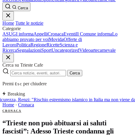
Cerca
Home
Tutte le notizie
Categorie
ASUGI informa
Appelli
Cronaca
Eventi
Il Comune informa
Lo
abbiamo provato per voi
Movida
Offerte di
Lavoro
Politica
Regione
Ricette
Scienza e
Ricerca
Segnalazioni
Sport
Uncategorized
Video
arte
carnevale
Cerca su Trieste Cafe
Cerca
Premi
per chiudere
Esc
Breaking
curezza, Renzi: "Rischio estremismo islamico in Italia ma non viene d
Home
·
Cronaca
CRONACA
“Trieste non può abituarsi ai saluti
fascisti”: Adesso Trieste condanna gli