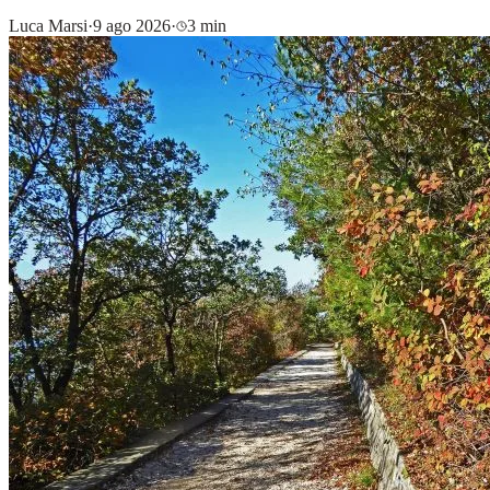
Luca Marsi
·
9 ago 2026
·
3 min