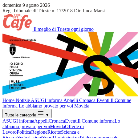
domenica 9 agosto 2026
Reg. Tribunale di Trieste n. 17/2018
Dir. Luca Marsi
Il meglio di Trieste ogni giorno
Home
Notizie
ASUGI informa
Appelli
Cronaca
Eventi
Il Comune
informa
Lo abbiamo provato per voi
Movida
Tutte le categorie
▼
ASUGI informa
Appelli
Cronaca
Eventi
Il Comune informa
Lo
abbiamo provato per voi
Movida
Offerte di
Lavoro
Politica
Regione
Ricette
Scienza e
Ricerca
Segnalazioni
Sport
Uncategorized
Video
arte
carnevale