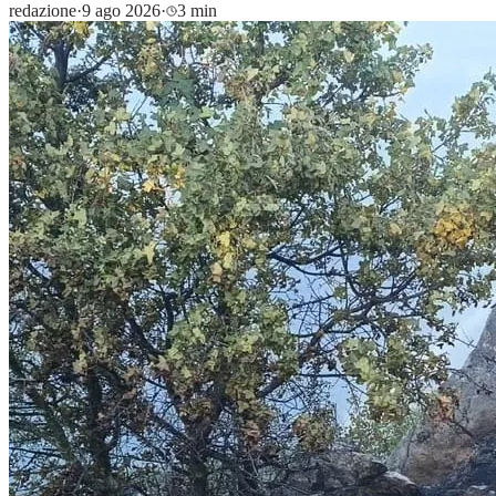
redazione
·
9 ago 2026
·
3 min