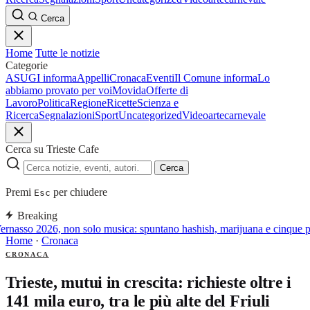
Cerca
Home
Tutte le notizie
Categorie
ASUGI informa
Appelli
Cronaca
Eventi
Il Comune informa
Lo
abbiamo provato per voi
Movida
Offerte di
Lavoro
Politica
Regione
Ricette
Scienza e
Ricerca
Segnalazioni
Sport
Uncategorized
Video
arte
carnevale
Cerca su Trieste Cafe
Cerca
Premi
per chiudere
Esc
Breaking
rnasso 2026, non solo musica: spuntano hashish, marijuana e cinque pat
Home
·
Cronaca
CRONACA
Trieste, mutui in crescita: richieste oltre i
141 mila euro, tra le più alte del Friuli