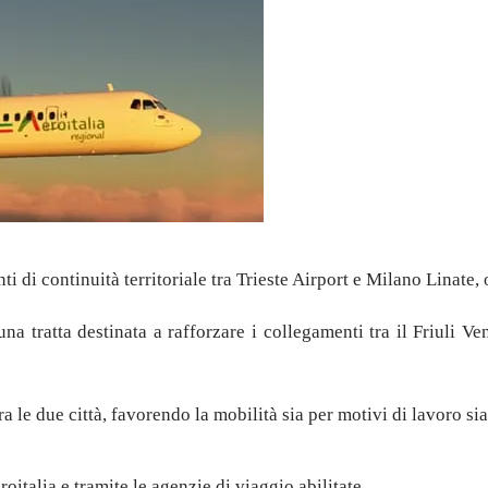
i di continuità territoriale tra Trieste Airport e Milano Linate, 
 tratta destinata a rafforzare i collegamenti tra il Friuli Ven
ra le due città, favorendo la mobilità sia per motivi di lavoro sia
eroitalia e tramite le agenzie di viaggio abilitate.