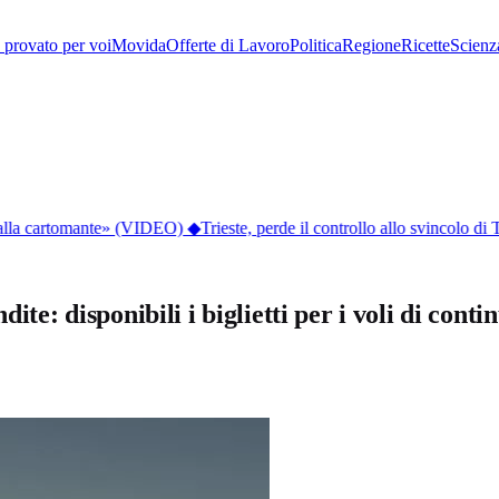
provato per voi
Movida
Offerte di Lavoro
Politica
Regione
Ricette
Scienz
dalla cartomante» (VIDEO)
◆
Trieste, perde il controllo allo svincolo di T
te: disponibili i biglietti per i voli di contin