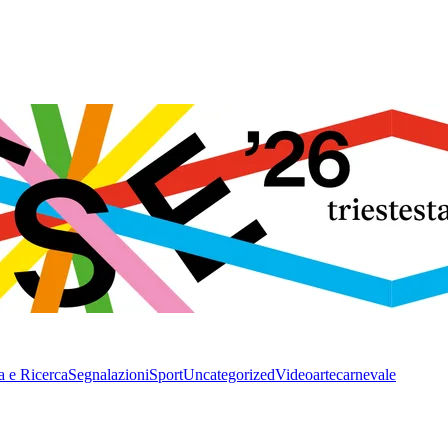
a e Ricerca
Segnalazioni
Sport
Uncategorized
Video
arte
carnevale