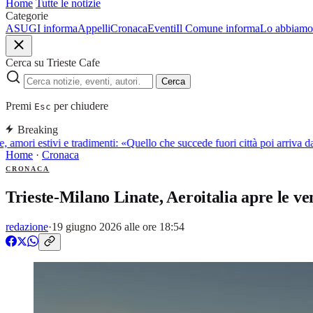
Home
Tutte le notizie
Categorie
ASUGI informa
Appelli
Cronaca
Eventi
Il Comune informa
Lo abbiamo 
Cerca su Trieste Cafe
Cerca
Premi
per chiudere
Esc
Breaking
, amori estivi e tradimenti: «Quello che succede fuori città poi arriva 
Home
·
Cronaca
CRONACA
Trieste-Milano Linate, Aeroitalia apre le vendi
redazione
·
19 giugno 2026 alle ore 18:54