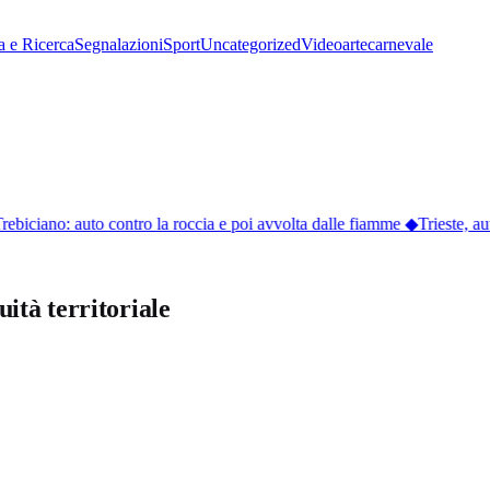
a e Ricerca
Segnalazioni
Sport
Uncategorized
Video
arte
carnevale
rebiciano: auto contro la roccia e poi avvolta dalle fiamme
◆
Trieste, aut
uità territoriale