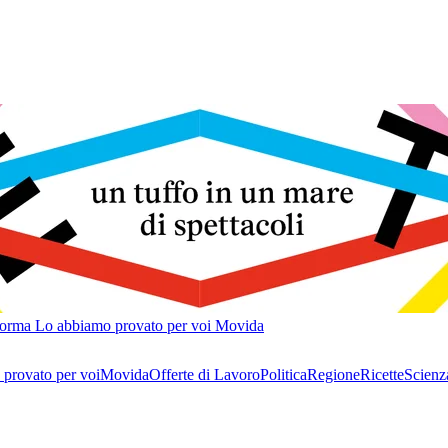
forma
Lo abbiamo provato per voi
Movida
provato per voi
Movida
Offerte di Lavoro
Politica
Regione
Ricette
Scienz