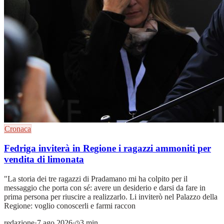
Cronaca
Fedriga inviterà in Regione i ragazzi ammoniti per
vendita di limonata
"La storia dei tre ragazzi di Pradamano mi ha colpito per il
messaggio che porta con sé: avere un desiderio e darsi da fare in
prima persona per riuscire a realizzarlo. Li inviterò nel Palazzo della
Regione: voglio conoscerli e farmi raccon
redazione
·
7 ago 2026
·
3 min