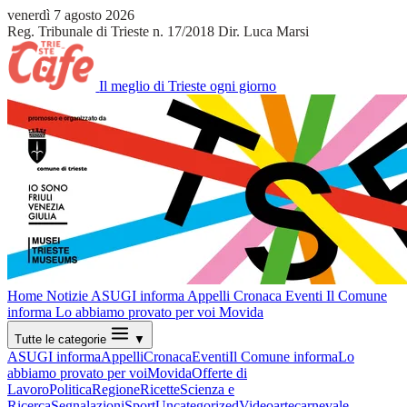
venerdì 7 agosto 2026
Reg. Tribunale di Trieste n. 17/2018
Dir. Luca Marsi
Il meglio di Trieste ogni giorno
Home
Notizie
ASUGI informa
Appelli
Cronaca
Eventi
Il Comune
informa
Lo abbiamo provato per voi
Movida
Tutte le categorie
▼
ASUGI informa
Appelli
Cronaca
Eventi
Il Comune informa
Lo
abbiamo provato per voi
Movida
Offerte di
Lavoro
Politica
Regione
Ricette
Scienza e
Ricerca
Segnalazioni
Sport
Uncategorized
Video
arte
carnevale