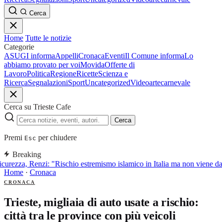
Cerca
Home
Tutte le notizie
Categorie
ASUGI informa
Appelli
Cronaca
Eventi
Il Comune informa
Lo
abbiamo provato per voi
Movida
Offerte di
Lavoro
Politica
Regione
Ricette
Scienza e
Ricerca
Segnalazioni
Sport
Uncategorized
Video
arte
carnevale
Cerca su Trieste Cafe
Cerca
Premi
per chiudere
Esc
Breaking
curezza, Renzi: "Rischio estremismo islamico in Italia ma non viene d
Home
·
Cronaca
CRONACA
Trieste, migliaia di auto usate a rischio:
città tra le province con più veicoli