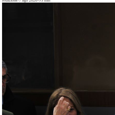
redazione
·
7 ago 2026
·
3 min