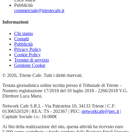
Pubblicità
commerciale@triestecafe.it
Informazioni
Chi siamo
Contatti
Pubblicità
Privacy Policy
Cookie Policy
Termini di servizio
Gestione Cookie
© 2026, Trieste Cafe. Tutti i diritti riservati.
Testata giornalistica online iscritta presso il Tribunale di Trieste –
Numero registrazione 17/2018 del 10 luglio 2018 - 2266/2018 V.G.
Direttore Luca Marsi.
Network Cafe S.R.L - Via Palestrina 10, 34133 Trieste | C.F:
01306520329 | REA: TS - 202367 | PEC:
networkcafe@pec.it
|
Capitale Sociale i.v.: 10.000€
Ai fini della realizzazione del sito, questa attività ha ricevuto euro
5.000 come contributo a fondo perduto dalla Regione Friuli Venezia