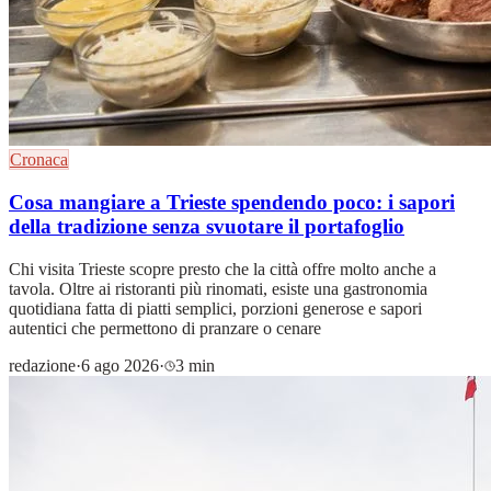
Cronaca
Cosa mangiare a Trieste spendendo poco: i sapori
della tradizione senza svuotare il portafoglio
Chi visita Trieste scopre presto che la città offre molto anche a
tavola. Oltre ai ristoranti più rinomati, esiste una gastronomia
quotidiana fatta di piatti semplici, porzioni generose e sapori
autentici che permettono di pranzare o cenare
redazione
·
6 ago 2026
·
3 min