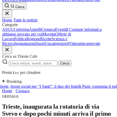
Cerca
Home
Tutte le notizie
Categorie
ASUGI informa
Appelli
Cronaca
Eventi
Il Comune informa
Lo
abbiamo provato per voi
Movida
Offerte di
Lavoro
Politica
Regione
Ricette
Scienza e
Ricerca
Segnalazioni
Sport
Uncategorized
Video
arte
carnevale
Cerca su Trieste Cafe
Cerca
Premi
per chiudere
Esc
Breaking
rieste, boom social per “I Santi”: il duo dei fratelli Puric conquista i
Home
·
Cronaca
CRONACA
Trieste, inaugurata la rotatoria di via
Svevo e dopo pochi minuti arriva il primo