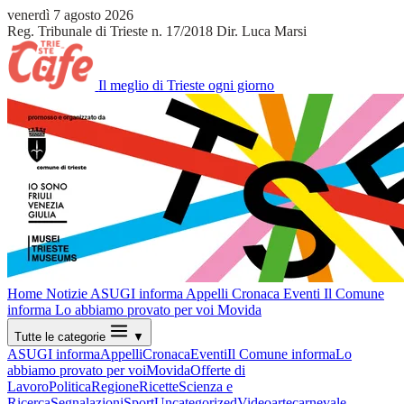
venerdì 7 agosto 2026
Reg. Tribunale di Trieste n. 17/2018
Dir. Luca Marsi
Il meglio di Trieste ogni giorno
Home
Notizie
ASUGI informa
Appelli
Cronaca
Eventi
Il Comune
informa
Lo abbiamo provato per voi
Movida
Tutte le categorie
▼
ASUGI informa
Appelli
Cronaca
Eventi
Il Comune informa
Lo
abbiamo provato per voi
Movida
Offerte di
Lavoro
Politica
Regione
Ricette
Scienza e
Ricerca
Segnalazioni
Sport
Uncategorized
Video
arte
carnevale