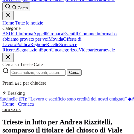
Cerca
Home
Tutte le notizie
Categorie
ASUGI informa
Appelli
Cronaca
Eventi
Il Comune informa
Lo
abbiamo provato per voi
Movida
Offerte di
Lavoro
Politica
Regione
Ricette
Scienza e
Ricerca
Segnalazioni
Sport
Uncategorized
Video
arte
carnevale
Cerca su Trieste Cafe
Cerca
Premi
per chiudere
Esc
Breaking
arcinelle (FI): “Lavoro e sacrificio sono eredità dei nostri emigrati”
◆
A
Home
·
Cronaca
CRONACA
Trieste in lutto per Andrea Rizzitelli,
scomparso il titolare del chiosco di Viale