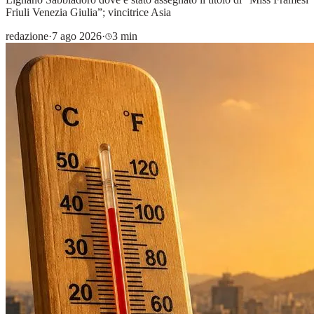
Friuli Venezia Giulia”; vincitrice Asia
redazione
·
7 ago 2026
·
3 min