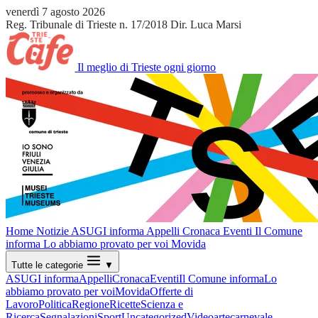
venerdì 7 agosto 2026
Reg. Tribunale di Trieste n. 17/2018
Dir. Luca Marsi
Il meglio di Trieste ogni giorno
Home
Notizie
ASUGI informa
Appelli
Cronaca
Eventi
Il Comune
informa
Lo abbiamo provato per voi
Movida
Tutte le categorie
▼
ASUGI informa
Appelli
Cronaca
Eventi
Il Comune informa
Lo
abbiamo provato per voi
Movida
Offerte di
Lavoro
Politica
Regione
Ricette
Scienza e
Ricerca
Segnalazioni
Sport
Uncategorized
Video
arte
carnevale