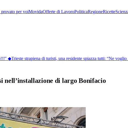
provato per voi
Movida
Offerte di Lavoro
Politica
Regione
Ricette
Scienz
!!"
◆
Trieste strapiena di turisti, una residente spiazza tutti: “Ne voglio 
i nell’installazione di largo Bonifacio