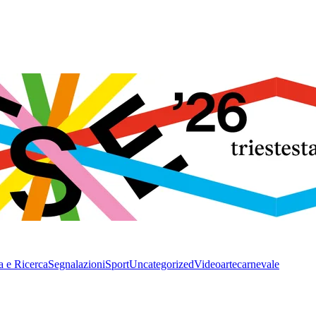
a e Ricerca
Segnalazioni
Sport
Uncategorized
Video
arte
carnevale