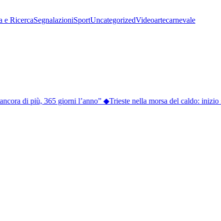
a e Ricerca
Segnalazioni
Sport
Uncategorized
Video
arte
carnevale
ancora di più, 365 giorni l’anno”
◆
Trieste nella morsa del caldo: in