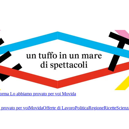
forma
Lo abbiamo provato per voi
Movida
provato per voi
Movida
Offerte di Lavoro
Politica
Regione
Ricette
Scienz