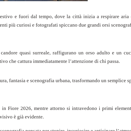
tivo e fuori dal tempo, dove la città inizia a respirare aria d
menti più curiosi e fotografati spiccano due grandi orsi scenograf
 candore quasi surreale, raffigurano un orso adulto e un cucc
ivo che cattura immediatamente l’attenzione di chi passa.
tura, fantasia e scenografia urbana, trasformando un semplice sp
 in Fiore 2026, mentre attorno si intravedono i primi element
visivo è già evidente.
a scenografia pensata per stupire, incuriosire e anticipare l’atm