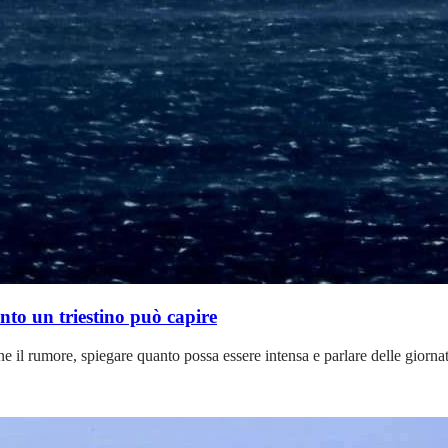
anto un triestino può capire
rne il rumore, spiegare quanto possa essere intensa e parlare delle giorn