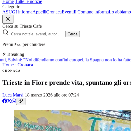
Home
Tutte le notizie
Categorie
ASUGI informa
Appelli
Cronaca
Eventi
Il Comune informa
Lo abbiamo 
Cerca su Trieste Cafe
Cerca
Premi
per chiudere
Esc
Breaking
i, Salvini: "Noi difendiamo confini europei, la Spagna non lo ha fatto!
Home
·
Cronaca
CRONACA
Trieste in Fiore prende vita, spuntano gli ors
Luca Marsi
·
18 marzo 2026 alle ore 07:24