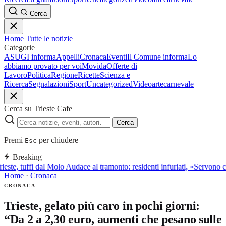
Cerca
Home
Tutte le notizie
Categorie
ASUGI informa
Appelli
Cronaca
Eventi
Il Comune informa
Lo
abbiamo provato per voi
Movida
Offerte di
Lavoro
Politica
Regione
Ricette
Scienza e
Ricerca
Segnalazioni
Sport
Uncategorized
Video
arte
carnevale
Cerca su Trieste Cafe
Cerca
Premi
per chiudere
Esc
Breaking
ieste, tuffi dal Molo Audace al tramonto: residenti infuriati, «Servono ca
Home
·
Cronaca
CRONACA
Trieste, gelato più caro in pochi giorni:
“Da 2 a 2,30 euro, aumenti che pesano sulle