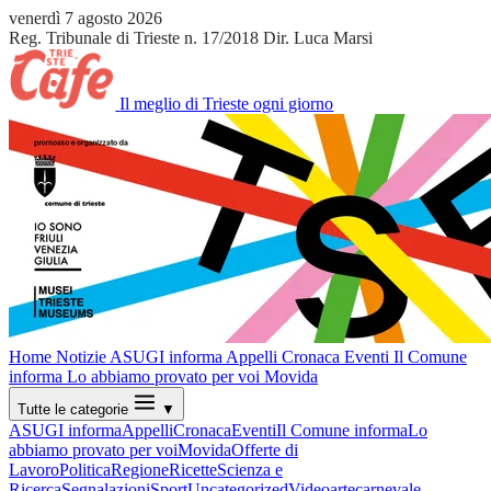
venerdì 7 agosto 2026
Reg. Tribunale di Trieste n. 17/2018
Dir. Luca Marsi
Il meglio di Trieste ogni giorno
Home
Notizie
ASUGI informa
Appelli
Cronaca
Eventi
Il Comune
informa
Lo abbiamo provato per voi
Movida
Tutte le categorie
▼
ASUGI informa
Appelli
Cronaca
Eventi
Il Comune informa
Lo
abbiamo provato per voi
Movida
Offerte di
Lavoro
Politica
Regione
Ricette
Scienza e
Ricerca
Segnalazioni
Sport
Uncategorized
Video
arte
carnevale