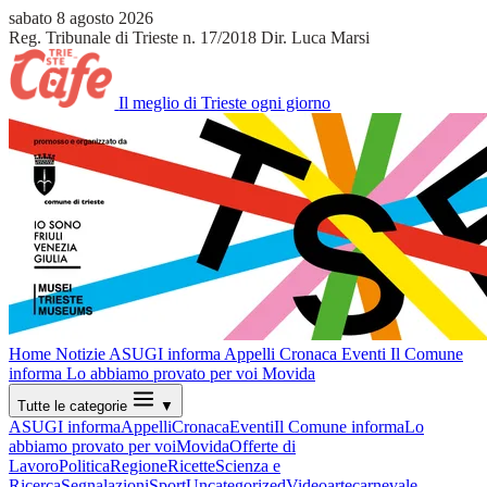
sabato 8 agosto 2026
Reg. Tribunale di Trieste n. 17/2018
Dir. Luca Marsi
Il meglio di Trieste ogni giorno
Home
Notizie
ASUGI informa
Appelli
Cronaca
Eventi
Il Comune
informa
Lo abbiamo provato per voi
Movida
Tutte le categorie
▼
ASUGI informa
Appelli
Cronaca
Eventi
Il Comune informa
Lo
abbiamo provato per voi
Movida
Offerte di
Lavoro
Politica
Regione
Ricette
Scienza e
Ricerca
Segnalazioni
Sport
Uncategorized
Video
arte
carnevale