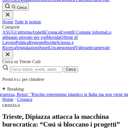
Cerca
Home
Tutte le notizie
Categorie
ASUGI informa
Appelli
Cronaca
Eventi
Il Comune informa
Lo
abbiamo provato per voi
Movida
Offerte di
Lavoro
Politica
Regione
Ricette
Scienza e
Ricerca
Segnalazioni
Sport
Uncategorized
Video
arte
carnevale
Cerca su Trieste Cafe
Cerca
Premi
per chiudere
Esc
Breaking
curezza, Renzi: "Rischio estremismo islamico in Italia ma non viene d
Home
·
Cronaca
CRONACA
Trieste, Dipiazza attacca la macchina
burocratica: “Così si bloccano i progetti”