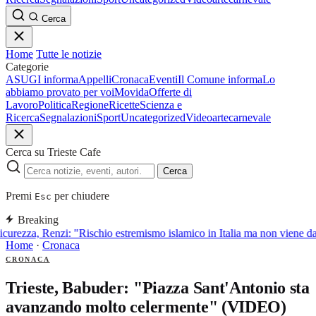
Cerca
Home
Tutte le notizie
Categorie
ASUGI informa
Appelli
Cronaca
Eventi
Il Comune informa
Lo
abbiamo provato per voi
Movida
Offerte di
Lavoro
Politica
Regione
Ricette
Scienza e
Ricerca
Segnalazioni
Sport
Uncategorized
Video
arte
carnevale
Cerca su Trieste Cafe
Cerca
Premi
per chiudere
Esc
Breaking
curezza, Renzi: "Rischio estremismo islamico in Italia ma non viene d
Home
·
Cronaca
CRONACA
Trieste, Babuder: "Piazza Sant'Antonio sta
avanzando molto celermente" (VIDEO)