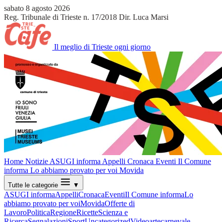
sabato 8 agosto 2026
Reg. Tribunale di Trieste n. 17/2018
Dir. Luca Marsi
Il meglio di Trieste ogni giorno
Home
Notizie
ASUGI informa
Appelli
Cronaca
Eventi
Il Comune
informa
Lo abbiamo provato per voi
Movida
Tutte le categorie
▼
ASUGI informa
Appelli
Cronaca
Eventi
Il Comune informa
Lo
abbiamo provato per voi
Movida
Offerte di
Lavoro
Politica
Regione
Ricette
Scienza e
Ricerca
Segnalazioni
Sport
Uncategorized
Video
arte
carnevale