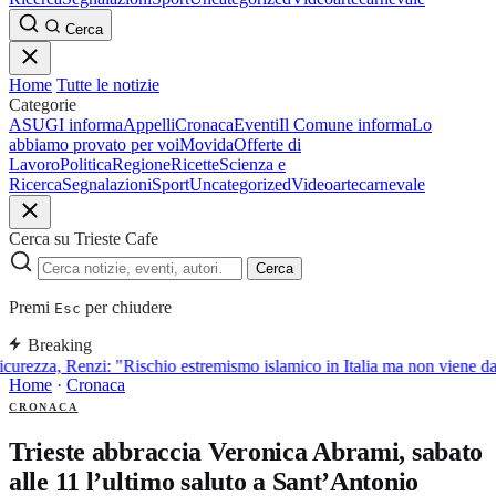
Cerca
Home
Tutte le notizie
Categorie
ASUGI informa
Appelli
Cronaca
Eventi
Il Comune informa
Lo
abbiamo provato per voi
Movida
Offerte di
Lavoro
Politica
Regione
Ricette
Scienza e
Ricerca
Segnalazioni
Sport
Uncategorized
Video
arte
carnevale
Cerca su Trieste Cafe
Cerca
Premi
per chiudere
Esc
Breaking
curezza, Renzi: "Rischio estremismo islamico in Italia ma non viene d
Home
·
Cronaca
CRONACA
Trieste abbraccia Veronica Abrami, sabato
alle 11 l’ultimo saluto a Sant’Antonio