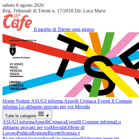
sabato 8 agosto 2026
Reg. Tribunale di Trieste n. 17/2018
Dir. Luca Marsi
Il meglio di Trieste ogni giorno
Home
Notizie
ASUGI informa
Appelli
Cronaca
Eventi
Il Comune
informa
Lo abbiamo provato per voi
Movida
Tutte le categorie
▼
ASUGI informa
Appelli
Cronaca
Eventi
Il Comune informa
Lo
abbiamo provato per voi
Movida
Offerte di
Lavoro
Politica
Regione
Ricette
Scienza e
Ricerca
Segnalazioni
Sport
Uncategorized
Video
arte
carnevale