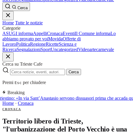
Cerca
Home
Tutte le notizie
Categorie
ASUGI informa
Appelli
Cronaca
Eventi
Il Comune informa
Lo
abbiamo provato per voi
Movida
Offerte di
Lavoro
Politica
Regione
Ricette
Scienza e
Ricerca
Segnalazioni
Sport
Uncategorized
Video
arte
carnevale
Cerca su Trieste Cafe
Cerca
Premi
per chiudere
Esc
Breaking
iestino: «In via Sant’Anastasio servono dissuasori prima che accada q
Home
·
Cronaca
CRONACA
Territorio libero di Trieste,
"l'urbanizzazione del Porto Vecchio è una