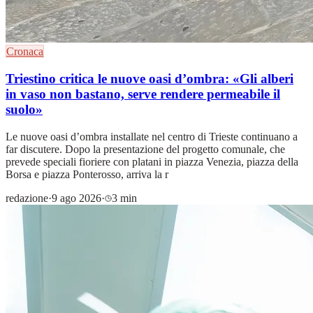
Cronaca
Triestino critica le nuove oasi d’ombra: «Gli alberi
in vaso non bastano, serve rendere permeabile il
suolo»
Le nuove oasi d’ombra installate nel centro di Trieste continuano a
far discutere. Dopo la presentazione del progetto comunale, che
prevede speciali fioriere con platani in piazza Venezia, piazza della
Borsa e piazza Ponterosso, arriva la r
redazione
·
9 ago 2026
·
3 min