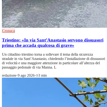
Cronaca
Triestino: «In via Sant’Anastasio servono dissuasori
prima che accada qualcosa di grave»
Un cittadino triestino torna a sollevare il tema della sicurezza
stradale in via Sant’Anastasio, chiedendo l’installazione di dissuasori
di velocità e una maggiore attenzione in particolare all’altezza del
passaggio pedonale di via Manna. L
redazione
·
9 ago 2026
·
3 min