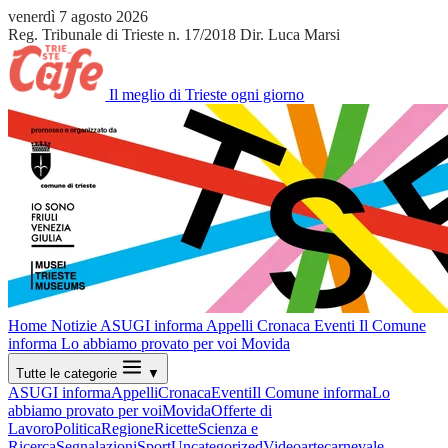
venerdì 7 agosto 2026
Reg. Tribunale di Trieste n. 17/2018
Dir. Luca Marsi
Il meglio di Trieste ogni giorno
Home
Notizie
ASUGI informa
Appelli
Cronaca
Eventi
Il Comune
informa
Lo abbiamo provato per voi
Movida
Tutte le categorie
▼
ASUGI informa
Appelli
Cronaca
Eventi
Il Comune informa
Lo
abbiamo provato per voi
Movida
Offerte di
Lavoro
Politica
Regione
Ricette
Scienza e
Ricerca
Segnalazioni
Sport
Uncategorized
Video
arte
carnevale