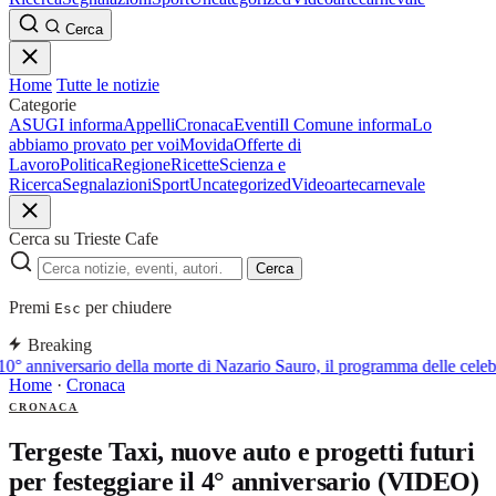
Cerca
Home
Tutte le notizie
Categorie
ASUGI informa
Appelli
Cronaca
Eventi
Il Comune informa
Lo
abbiamo provato per voi
Movida
Offerte di
Lavoro
Politica
Regione
Ricette
Scienza e
Ricerca
Segnalazioni
Sport
Uncategorized
Video
arte
carnevale
Cerca su Trieste Cafe
Cerca
Premi
per chiudere
Esc
Breaking
0° anniversario della morte di Nazario Sauro, il programma delle celeb
Home
·
Cronaca
CRONACA
Tergeste Taxi, nuove auto e progetti futuri
per festeggiare il 4° anniversario (VIDEO)