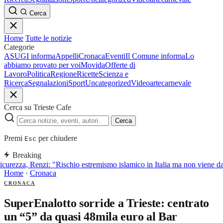
Cerca
Home
Tutte le notizie
Categorie
ASUGI informa
Appelli
Cronaca
Eventi
Il Comune informa
Lo
abbiamo provato per voi
Movida
Offerte di
Lavoro
Politica
Regione
Ricette
Scienza e
Ricerca
Segnalazioni
Sport
Uncategorized
Video
arte
carnevale
Cerca su Trieste Cafe
Cerca
Premi
per chiudere
Esc
Breaking
curezza, Renzi: "Rischio estremismo islamico in Italia ma non viene d
Home
·
Cronaca
CRONACA
SuperEnalotto sorride a Trieste: centrato
un “5” da quasi 48mila euro al Bar