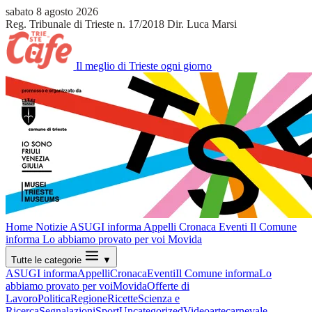
sabato 8 agosto 2026
Reg. Tribunale di Trieste n. 17/2018
Dir. Luca Marsi
Il meglio di Trieste ogni giorno
Home
Notizie
ASUGI informa
Appelli
Cronaca
Eventi
Il Comune
informa
Lo abbiamo provato per voi
Movida
Tutte le categorie
▼
ASUGI informa
Appelli
Cronaca
Eventi
Il Comune informa
Lo
abbiamo provato per voi
Movida
Offerte di
Lavoro
Politica
Regione
Ricette
Scienza e
Ricerca
Segnalazioni
Sport
Uncategorized
Video
arte
carnevale