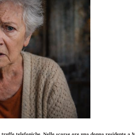
 truffe telefoniche. Nelle scorse ore una donna residente a M