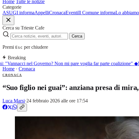
Home
Tutte le notizie
Categorie
ASUGI informa
Appelli
Cronaca
Eventi
Il Comune informa
Lo abbiamo 
Cerca su Trieste Cafe
Cerca
Premi
per chiudere
Esc
Breaking
: "Vannacci nel Governo? Non mi pare voglia far parte coalizione"
◆
Mi
Home
·
Cronaca
CRONACA
“Suo figlio nei guai”: anziana presa di mira
Luca Marsi
·
24 febbraio 2026 alle ore 17:54