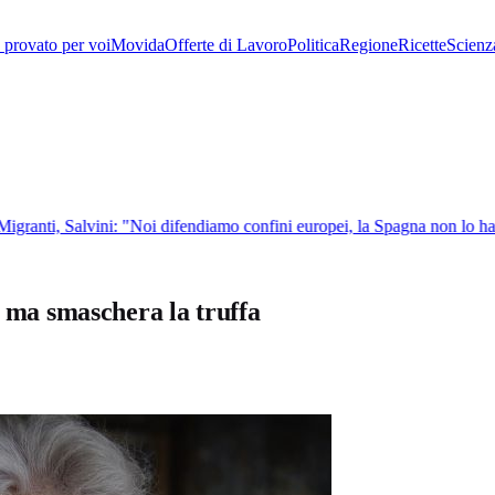
provato per voi
Movida
Offerte di Lavoro
Politica
Regione
Ricette
Scienz
granti, Salvini: "Noi difendiamo confini europei, la Spagna non lo ha f
, ma smaschera la truffa