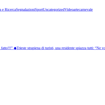
a e Ricerca
Segnalazioni
Sport
Uncategorized
Video
arte
carnevale
atto!!!"
◆
Trieste strapiena di turisti, una residente spiazza tutti: “Ne vo