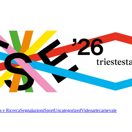
a e Ricerca
Segnalazioni
Sport
Uncategorized
Video
arte
carnevale