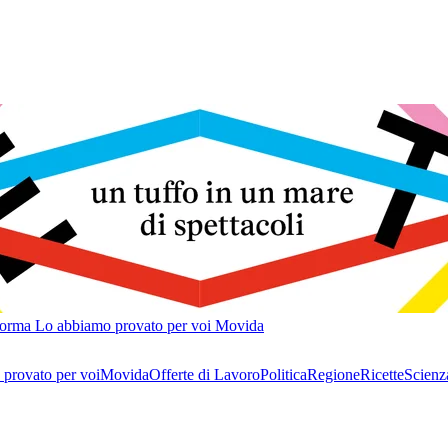
forma
Lo abbiamo provato per voi
Movida
provato per voi
Movida
Offerte di Lavoro
Politica
Regione
Ricette
Scienz