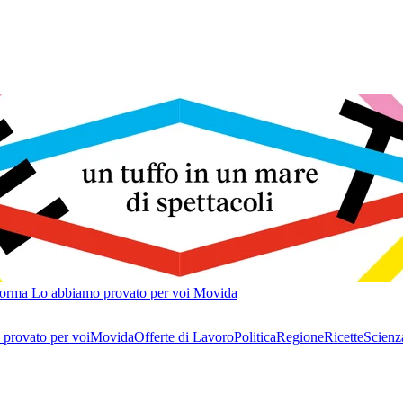
forma
Lo abbiamo provato per voi
Movida
provato per voi
Movida
Offerte di Lavoro
Politica
Regione
Ricette
Scienz