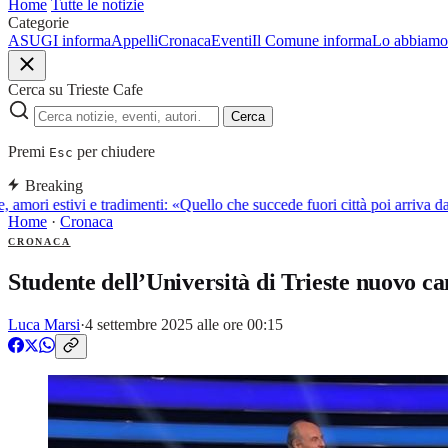
Home
Tutte le notizie
Categorie
ASUGI informa
Appelli
Cronaca
Eventi
Il Comune informa
Lo abbiamo 
Cerca su Trieste Cafe
Cerca
Premi
per chiudere
Esc
Breaking
, amori estivi e tradimenti: «Quello che succede fuori città poi arriva 
Home
·
Cronaca
CRONACA
Studente dell’Università di Trieste nuovo c
Luca Marsi
·
4 settembre 2025 alle ore 00:15