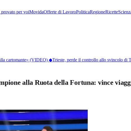
provato per voi
Movida
Offerte di Lavoro
Politica
Regione
Ricette
Scienz
dalla cartomante» (VIDEO)
◆
Trieste, perde il controllo allo svincolo di T
ampione alla Ruota della Fortuna: vince viagg