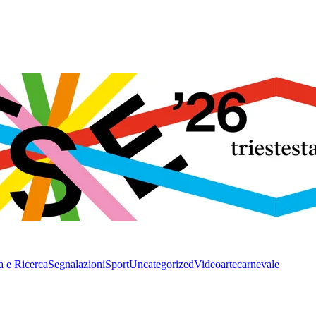
a e Ricerca
Segnalazioni
Sport
Uncategorized
Video
arte
carnevale