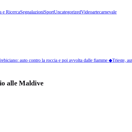
a e Ricerca
Segnalazioni
Sport
Uncategorized
Video
arte
carnevale
rebiciano: auto contro la roccia e poi avvolta dalle fiamme
◆
Trieste, aut
io alle Maldive