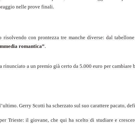
oraggio nelle prove finali.
to risolvendo con prontezza tre manche diverse: dal tabellon
ommedia romantica”
.
: ha rinunciato a un premio già certo da 5.000 euro per cambiare
l’ultimo. Gerry Scotti ha scherzato sul suo carattere pacato, def
er Trieste: il giovane, che qui ha scelto di studiare e cresce