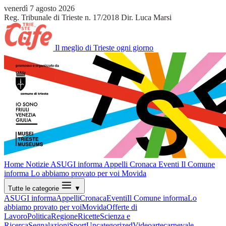
venerdì 7 agosto 2026
Reg. Tribunale di Trieste n. 17/2018
Dir. Luca Marsi
Il meglio di Trieste ogni giorno
Home
Notizie
ASUGI informa
Appelli
Cronaca
Eventi
Il Comune
informa
Lo abbiamo provato per voi
Movida
Tutte le categorie
▼
ASUGI informa
Appelli
Cronaca
Eventi
Il Comune informa
Lo
abbiamo provato per voi
Movida
Offerte di
Lavoro
Politica
Regione
Ricette
Scienza e
Ricerca
Segnalazioni
Sport
Uncategorized
Video
arte
carnevale