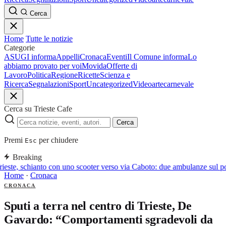
Cerca
Home
Tutte le notizie
Categorie
ASUGI informa
Appelli
Cronaca
Eventi
Il Comune informa
Lo
abbiamo provato per voi
Movida
Offerte di
Lavoro
Politica
Regione
Ricette
Scienza e
Ricerca
Segnalazioni
Sport
Uncategorized
Video
arte
carnevale
Cerca su Trieste Cafe
Cerca
Premi
per chiudere
Esc
Breaking
ieste, schianto con uno scooter verso via Caboto: due ambulanze sul p
Home
·
Cronaca
CRONACA
Sputi a terra nel centro di Trieste, De
Gavardo: “Comportamenti sgradevoli da