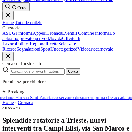
Cerca
Home
Tutte le notizie
Categorie
ASUGI informa
Appelli
Cronaca
Eventi
Il Comune informa
Lo
abbiamo provato per voi
Movida
Offerte di
Lavoro
Politica
Regione
Ricette
Scienza e
Ricerca
Segnalazioni
Sport
Uncategorized
Video
arte
carnevale
Cerca su Trieste Cafe
Cerca
Premi
per chiudere
Esc
Breaking
iestino: «In via Sant’Anastasio servono dissuasori prima che accada q
Home
·
Cronaca
CRONACA
Splendide rotatorie a Trieste, nuovi
interventi tra Campi Elisi, via San Marco e