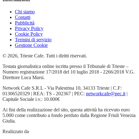
Chi siamo
Contatti
Pubblicità
Privacy Policy
Cookie Policy
Termini di servizio
Gestione Cookie
© 2026, Trieste Cafe. Tutti i diritti riservati.
Testata giornalistica online iscritta presso il Tribunale di Trieste –
Numero registrazione 17/2018 del 10 luglio 2018 - 2266/2018 V.G.
Direttore Luca Marsi.
Network Cafe S.R.L - Via Palestrina 10, 34133 Trieste | C.F:
01306520329 | REA: TS - 202367 | PEC:
networkcafe@pec.it
|
Capitale Sociale i.v.: 10.000€
Ai fini della realizzazione del sito, questa attività ha ricevuto euro
5.000 come contributo a fondo perduto dalla Regione Friuli Venezia
Giulia.
Realizzato da