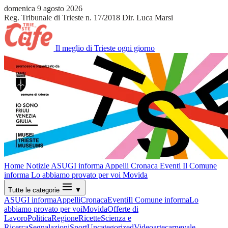
domenica 9 agosto 2026
Reg. Tribunale di Trieste n. 17/2018
Dir. Luca Marsi
Il meglio di Trieste ogni giorno
Home
Notizie
ASUGI informa
Appelli
Cronaca
Eventi
Il Comune
informa
Lo abbiamo provato per voi
Movida
Tutte le categorie
▼
ASUGI informa
Appelli
Cronaca
Eventi
Il Comune informa
Lo
abbiamo provato per voi
Movida
Offerte di
Lavoro
Politica
Regione
Ricette
Scienza e
Ricerca
Segnalazioni
Sport
Uncategorized
Video
arte
carnevale