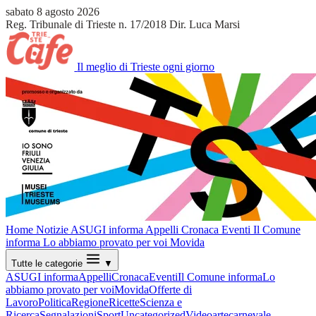
sabato 8 agosto 2026
Reg. Tribunale di Trieste n. 17/2018
Dir. Luca Marsi
Il meglio di Trieste ogni giorno
Home
Notizie
ASUGI informa
Appelli
Cronaca
Eventi
Il Comune
informa
Lo abbiamo provato per voi
Movida
Tutte le categorie
▼
ASUGI informa
Appelli
Cronaca
Eventi
Il Comune informa
Lo
abbiamo provato per voi
Movida
Offerte di
Lavoro
Politica
Regione
Ricette
Scienza e
Ricerca
Segnalazioni
Sport
Uncategorized
Video
arte
carnevale