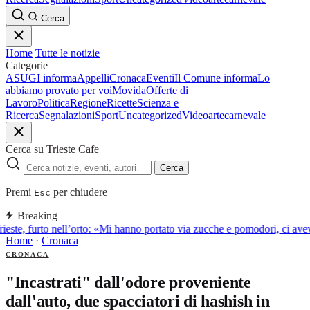
Cerca
Home
Tutte le notizie
Categorie
ASUGI informa
Appelli
Cronaca
Eventi
Il Comune informa
Lo
abbiamo provato per voi
Movida
Offerte di
Lavoro
Politica
Regione
Ricette
Scienza e
Ricerca
Segnalazioni
Sport
Uncategorized
Video
arte
carnevale
Cerca su Trieste Cafe
Cerca
Premi
per chiudere
Esc
Breaking
ieste, furto nell’orto: «Mi hanno portato via zucche e pomodori, ci av
Home
·
Cronaca
CRONACA
"Incastrati" dall'odore proveniente
dall'auto, due spacciatori di hashish in