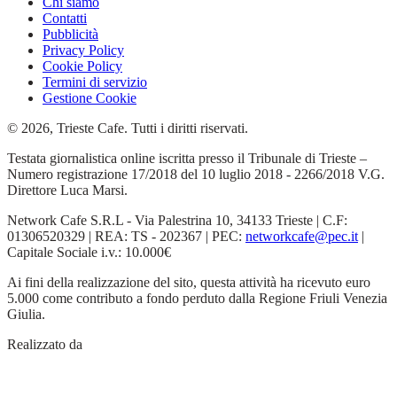
Chi siamo
Contatti
Pubblicità
Privacy Policy
Cookie Policy
Termini di servizio
Gestione Cookie
© 2026, Trieste Cafe. Tutti i diritti riservati.
Testata giornalistica online iscritta presso il Tribunale di Trieste –
Numero registrazione 17/2018 del 10 luglio 2018 - 2266/2018 V.G.
Direttore Luca Marsi.
Network Cafe S.R.L - Via Palestrina 10, 34133 Trieste | C.F:
01306520329 | REA: TS - 202367 | PEC:
networkcafe@pec.it
|
Capitale Sociale i.v.: 10.000€
Ai fini della realizzazione del sito, questa attività ha ricevuto euro
5.000 come contributo a fondo perduto dalla Regione Friuli Venezia
Giulia.
Realizzato da