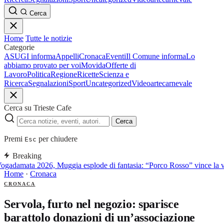
Cerca
Home
Tutte le notizie
Categorie
ASUGI informa
Appelli
Cronaca
Eventi
Il Comune informa
Lo
abbiamo provato per voi
Movida
Offerte di
Lavoro
Politica
Regione
Ricette
Scienza e
Ricerca
Segnalazioni
Sport
Uncategorized
Video
arte
carnevale
Cerca su Trieste Cafe
Cerca
Premi
per chiudere
Esc
Breaking
ogadamata 2026, Muggia esplode di fantasia: “Porco Rosso” vince la ve
Home
·
Cronaca
CRONACA
Servola, furto nel negozio: sparisce
barattolo donazioni di un’associazione