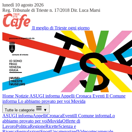
lunedì 10 agosto 2026
Reg. Tribunale di Trieste n. 17/2018
Dir. Luca Marsi
Il meglio di Trieste ogni giorno
Home
Notizie
ASUGI informa
Appelli
Cronaca
Eventi
Il Comune
informa
Lo abbiamo provato per voi
Movida
Tutte le categorie
▼
ASUGI informa
Appelli
Cronaca
Eventi
Il Comune informa
Lo
abbiamo provato per voi
Movida
Offerte di
Lavoro
Politica
Regione
Ricette
Scienza e
Ricerca
Segnalazioni
Sport
Uncategorized
Video
arte
carnevale