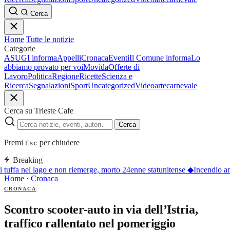
Cerca
Home
Tutte le notizie
Categorie
ASUGI informa
Appelli
Cronaca
Eventi
Il Comune informa
Lo
abbiamo provato per voi
Movida
Offerte di
Lavoro
Politica
Regione
Ricette
Scienza e
Ricerca
Segnalazioni
Sport
Uncategorized
Video
arte
carnevale
Cerca su Trieste Cafe
Cerca
Premi
per chiudere
Esc
Breaking
 tuffa nel lago e non riemerge, morto 24enne statunitense
◆
Incendio an
Home
·
Cronaca
CRONACA
Scontro scooter-auto in via dell’Istria,
traffico rallentato nel pomeriggio