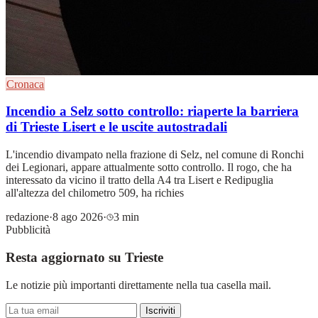
Cronaca
Incendio a Selz sotto controllo: riaperte la barriera
di Trieste Lisert e le uscite autostradali
L'incendio divampato nella frazione di Selz, nel comune di Ronchi
dei Legionari, appare attualmente sotto controllo. Il rogo, che ha
interessato da vicino il tratto della A4 tra Lisert e Redipuglia
all'altezza del chilometro 509, ha richies
redazione
·
8 ago 2026
·
3 min
Pubblicità
Resta aggiornato su Trieste
Le notizie più importanti direttamente nella tua casella mail.
Iscriviti