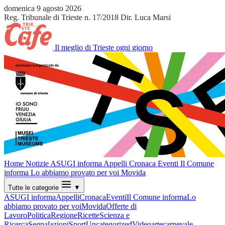
domenica 9 agosto 2026
Reg. Tribunale di Trieste n. 17/2018
Dir. Luca Marsi
Il meglio di Trieste ogni giorno
Home
Notizie
ASUGI informa
Appelli
Cronaca
Eventi
Il Comune
informa
Lo abbiamo provato per voi
Movida
Tutte le categorie
▼
ASUGI informa
Appelli
Cronaca
Eventi
Il Comune informa
Lo
abbiamo provato per voi
Movida
Offerte di
Lavoro
Politica
Regione
Ricette
Scienza e
Ricerca
Segnalazioni
Sport
Uncategorized
Video
arte
carnevale