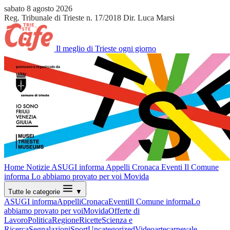
sabato 8 agosto 2026
Reg. Tribunale di Trieste n. 17/2018
Dir. Luca Marsi
Il meglio di Trieste ogni giorno
Home
Notizie
ASUGI informa
Appelli
Cronaca
Eventi
Il Comune
informa
Lo abbiamo provato per voi
Movida
Tutte le categorie
▼
ASUGI informa
Appelli
Cronaca
Eventi
Il Comune informa
Lo
abbiamo provato per voi
Movida
Offerte di
Lavoro
Politica
Regione
Ricette
Scienza e
Ricerca
Segnalazioni
Sport
Uncategorized
Video
arte
carnevale