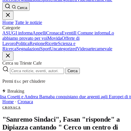
Cerca
Home
Tutte le notizie
Categorie
ASUGI informa
Appelli
Cronaca
Eventi
Il Comune informa
Lo
abbiamo provato per voi
Movida
Offerte di
Lavoro
Politica
Regione
Ricette
Scienza e
Ricerca
Segnalazioni
Sport
Uncategorized
Video
arte
carnevale
Cerca su Trieste Cafe
Cerca
Premi
per chiudere
Esc
Breaking
isa Cosetti e Andrea Barnaba conquistano due argenti agli Europei di tu
Home
·
Cronaca
CRONACA
"Sanremo Sindaci", Fasan "risponde" a
Dipiazza cantando " Cerco un centro di