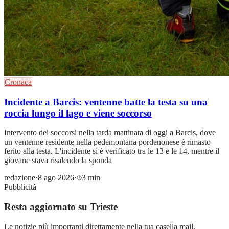
Cronaca
Incidente a Barcis: ventenne batte la testa su una
roccia lungo il lago e viene soccorso
Intervento dei soccorsi nella tarda mattinata di oggi a Barcis, dove
un ventenne residente nella pedemontana pordenonese è rimasto
ferito alla testa. L'incidente si è verificato tra le 13 e le 14, mentre il
giovane stava risalendo la sponda
redazione
·
8 ago 2026
·
3 min
Pubblicità
Resta aggiornato su Trieste
Le notizie più importanti direttamente nella tua casella mail.