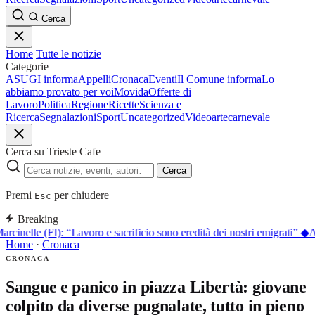
Cerca
Home
Tutte le notizie
Categorie
ASUGI informa
Appelli
Cronaca
Eventi
Il Comune informa
Lo
abbiamo provato per voi
Movida
Offerte di
Lavoro
Politica
Regione
Ricette
Scienza e
Ricerca
Segnalazioni
Sport
Uncategorized
Video
arte
carnevale
Cerca su Trieste Cafe
Cerca
Premi
per chiudere
Esc
Breaking
arcinelle (FI): “Lavoro e sacrificio sono eredità dei nostri emigrati”
◆
A
Home
·
Cronaca
CRONACA
Sangue e panico in piazza Libertà: giovane
colpito da diverse pugnalate, tutto in pieno