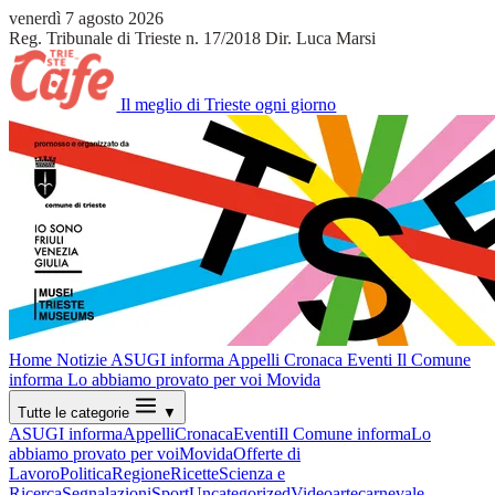
venerdì 7 agosto 2026
Reg. Tribunale di Trieste n. 17/2018
Dir. Luca Marsi
Il meglio di Trieste ogni giorno
Home
Notizie
ASUGI informa
Appelli
Cronaca
Eventi
Il Comune
informa
Lo abbiamo provato per voi
Movida
Tutte le categorie
▼
ASUGI informa
Appelli
Cronaca
Eventi
Il Comune informa
Lo
abbiamo provato per voi
Movida
Offerte di
Lavoro
Politica
Regione
Ricette
Scienza e
Ricerca
Segnalazioni
Sport
Uncategorized
Video
arte
carnevale