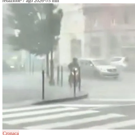
redazione
·
7 ago 2026
·
3 min
Cronaca