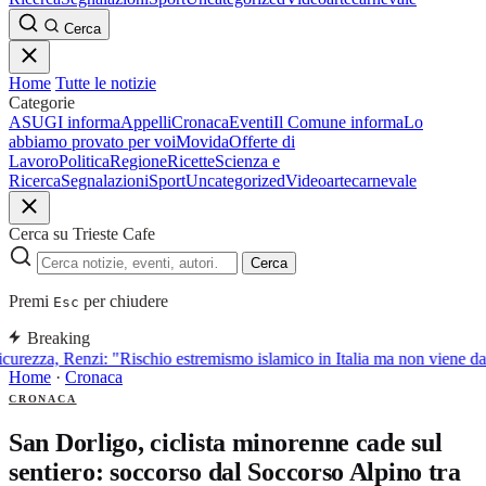
Cerca
Home
Tutte le notizie
Categorie
ASUGI informa
Appelli
Cronaca
Eventi
Il Comune informa
Lo
abbiamo provato per voi
Movida
Offerte di
Lavoro
Politica
Regione
Ricette
Scienza e
Ricerca
Segnalazioni
Sport
Uncategorized
Video
arte
carnevale
Cerca su Trieste Cafe
Cerca
Premi
per chiudere
Esc
Breaking
curezza, Renzi: "Rischio estremismo islamico in Italia ma non viene d
Home
·
Cronaca
CRONACA
San Dorligo, ciclista minorenne cade sul
sentiero: soccorso dal Soccorso Alpino tra