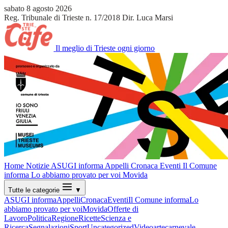
sabato 8 agosto 2026
Reg. Tribunale di Trieste n. 17/2018
Dir. Luca Marsi
Il meglio di Trieste ogni giorno
Home
Notizie
ASUGI informa
Appelli
Cronaca
Eventi
Il Comune
informa
Lo abbiamo provato per voi
Movida
Tutte le categorie
▼
ASUGI informa
Appelli
Cronaca
Eventi
Il Comune informa
Lo
abbiamo provato per voi
Movida
Offerte di
Lavoro
Politica
Regione
Ricette
Scienza e
Ricerca
Segnalazioni
Sport
Uncategorized
Video
arte
carnevale