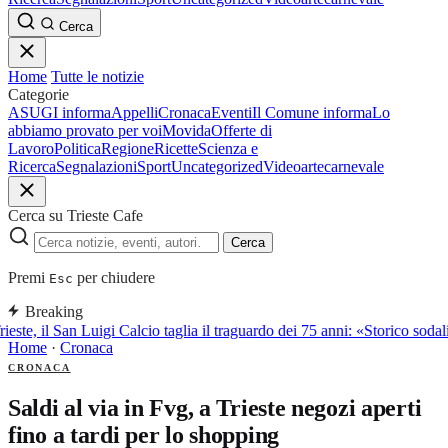
Cerca
Home
Tutte le notizie
Categorie
ASUGI informa
Appelli
Cronaca
Eventi
Il Comune informa
Lo
abbiamo provato per voi
Movida
Offerte di
Lavoro
Politica
Regione
Ricette
Scienza e
Ricerca
Segnalazioni
Sport
Uncategorized
Video
arte
carnevale
Cerca su Trieste Cafe
Cerca
Premi
per chiudere
Esc
Breaking
ieste, il San Luigi Calcio taglia il traguardo dei 75 anni: «Storico sodali
Home
·
Cronaca
CRONACA
Saldi al via in Fvg, a Trieste negozi aperti
fino a tardi per lo shopping