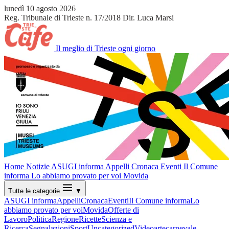
lunedì 10 agosto 2026
Reg. Tribunale di Trieste n. 17/2018
Dir. Luca Marsi
Il meglio di Trieste ogni giorno
Home
Notizie
ASUGI informa
Appelli
Cronaca
Eventi
Il Comune
informa
Lo abbiamo provato per voi
Movida
Tutte le categorie
▼
ASUGI informa
Appelli
Cronaca
Eventi
Il Comune informa
Lo
abbiamo provato per voi
Movida
Offerte di
Lavoro
Politica
Regione
Ricette
Scienza e
Ricerca
Segnalazioni
Sport
Uncategorized
Video
arte
carnevale