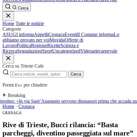
Cerca
Home
Tutte le notizie
Categorie
ASUGI informa
Appelli
Cronaca
Eventi
Il Comune informa
Lo
abbiamo provato per voi
Movida
Offerte di
Lavoro
Politica
Regione
Ricette
Scienza e
Ricerca
Segnalazioni
Sport
Uncategorized
Video
arte
carnevale
Cerca su Trieste Cafe
Cerca
Premi
per chiudere
Esc
Breaking
iestino: «In via Sant’Anastasio servono dissuasori prima che accada q
Home
·
Cronaca
CRONACA
Rive di Trieste, Bucci rilancia: “Basta
parcheggi, diventino passeggiata sul mare”