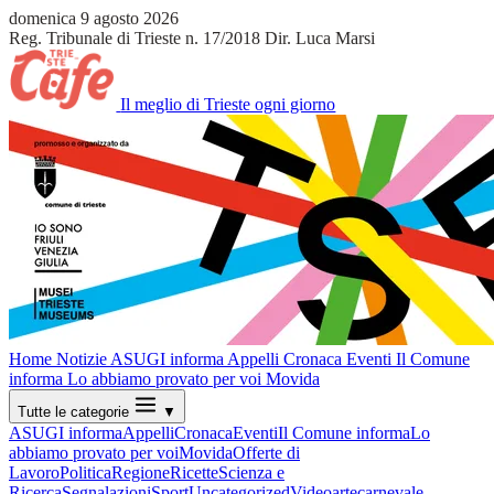
domenica 9 agosto 2026
Reg. Tribunale di Trieste n. 17/2018
Dir. Luca Marsi
Il meglio di Trieste ogni giorno
Home
Notizie
ASUGI informa
Appelli
Cronaca
Eventi
Il Comune
informa
Lo abbiamo provato per voi
Movida
Tutte le categorie
▼
ASUGI informa
Appelli
Cronaca
Eventi
Il Comune informa
Lo
abbiamo provato per voi
Movida
Offerte di
Lavoro
Politica
Regione
Ricette
Scienza e
Ricerca
Segnalazioni
Sport
Uncategorized
Video
arte
carnevale