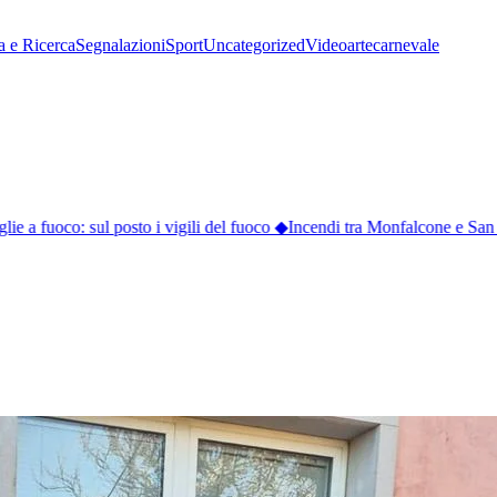
a e Ricerca
Segnalazioni
Sport
Uncategorized
Video
arte
carnevale
 a fuoco: sul posto i vigili del fuoco
◆
Incendi tra Monfalcone e San Gi