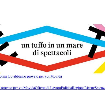
forma
Lo abbiamo provato per voi
Movida
provato per voi
Movida
Offerte di Lavoro
Politica
Regione
Ricette
Scienz