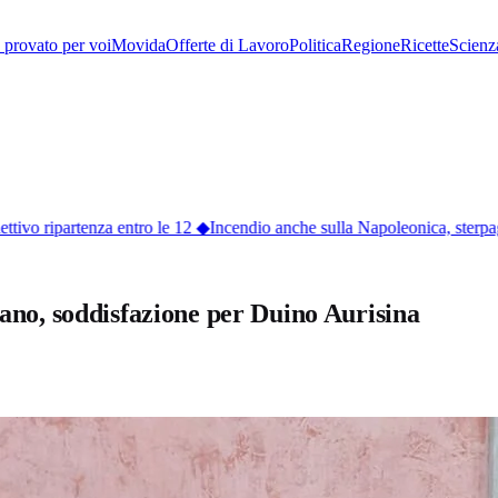
provato per voi
Movida
Offerte di Lavoro
Politica
Regione
Ricette
Scienz
ivo ripartenza entro le 12
◆
Incendio anche sulla Napoleonica, sterpaglie
iano, soddisfazione per Duino Aurisina