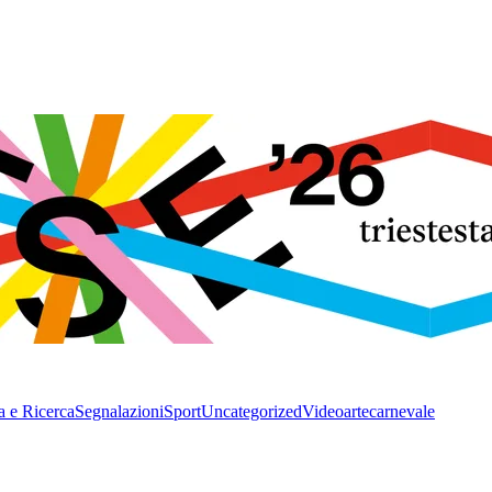
a e Ricerca
Segnalazioni
Sport
Uncategorized
Video
arte
carnevale