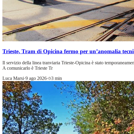
Trieste, Tram di Opicina fermo per un’anomalia tecnica
Il servizio della linea tranviaria Trieste-Opicina è stato temporaneame
A comunicarlo è Trieste Tr
Luca Marsi
·
9 ago 2026
·
3 min