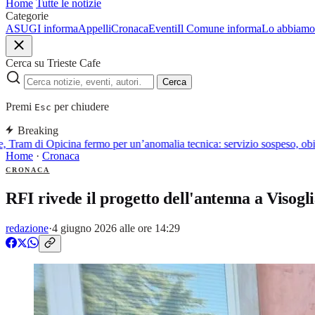
Home
Tutte le notizie
Categorie
ASUGI informa
Appelli
Cronaca
Eventi
Il Comune informa
Lo abbiamo 
Cerca su Trieste Cafe
Cerca
Premi
per chiudere
Esc
Breaking
 Tram di Opicina fermo per un’anomalia tecnica: servizio sospeso, obiett
Home
·
Cronaca
CRONACA
RFI rivede il progetto dell'antenna a Visogl
redazione
·
4 giugno 2026 alle ore 14:29