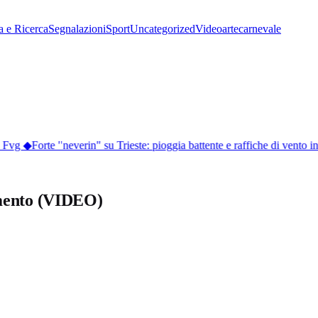
a e Ricerca
Segnalazioni
Sport
Uncategorized
Video
arte
carnevale
 Fvg
◆
Forte "neverin" su Trieste: pioggia battente e raffiche di vento in c
amento (VIDEO)