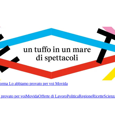
forma
Lo abbiamo provato per voi
Movida
provato per voi
Movida
Offerte di Lavoro
Politica
Regione
Ricette
Scienz