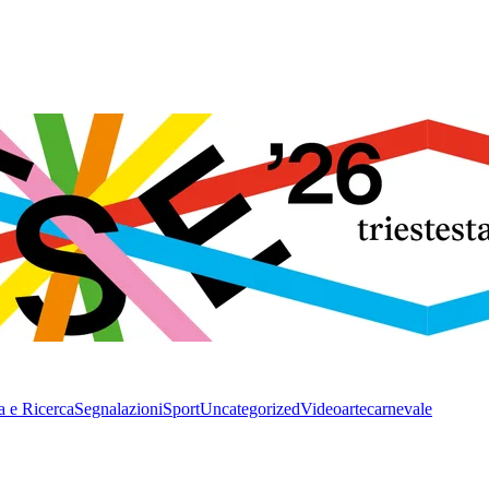
a e Ricerca
Segnalazioni
Sport
Uncategorized
Video
arte
carnevale