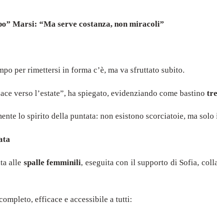
po” Marsi: “Ma serve costanza, non miracoli”
po per rimettersi in forma c’è, ma va sfruttato subito.
icace verso l’estate”, ha spiegato, evidenziando come bastino
tr
ente lo spirito della puntata: non esistono scorciatoie, ma solo
ata
ta alle
spalle femminili
, eseguita con il supporto di Sofia, coll
completo, efficace e accessibile a tutti: