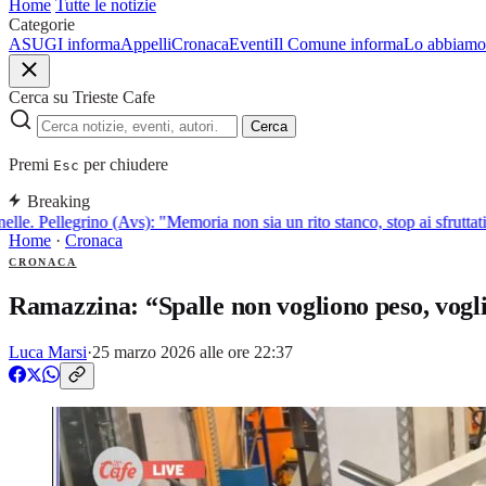
Home
Tutte le notizie
Categorie
ASUGI informa
Appelli
Cronaca
Eventi
Il Comune informa
Lo abbiamo 
Cerca su Trieste Cafe
Cerca
Premi
per chiudere
Esc
Breaking
le. Pellegrino (Avs): "Memoria non sia un rito stanco, stop ai sfruttati
Home
·
Cronaca
CRONACA
Ramazzina: “Spalle non vogliono peso, vogl
Luca Marsi
·
25 marzo 2026 alle ore 22:37