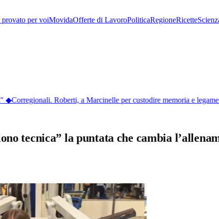
provato per voi
Movida
Offerte di Lavoro
Politica
Regione
Ricette
Scienz
"
◆
Corregionali. Roberti, a Marcinelle per custodire memoria e legame
iono tecnica” la puntata che cambia l’allen