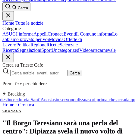
Cerca
Home
Tutte le notizie
Categorie
ASUGI informa
Appelli
Cronaca
Eventi
Il Comune informa
Lo
abbiamo provato per voi
Movida
Offerte di
Lavoro
Politica
Regione
Ricette
Scienza e
Ricerca
Segnalazioni
Sport
Uncategorized
Video
arte
carnevale
Cerca su Trieste Cafe
Cerca
Premi
per chiudere
Esc
Breaking
iestino: «In via Sant’Anastasio servono dissuasori prima che accada q
Home
·
Cronaca
CRONACA
"Il Borgo Teresiano sarà una perla del
centro": Dipiazza svela il nuovo volto di