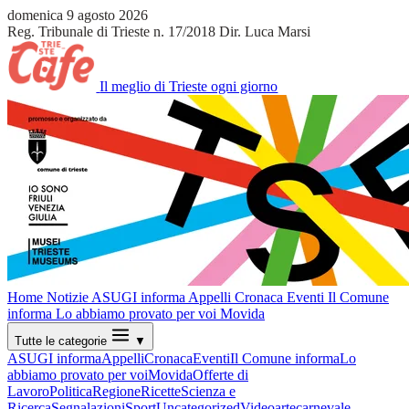
domenica 9 agosto 2026
Reg. Tribunale di Trieste n. 17/2018
Dir. Luca Marsi
Il meglio di Trieste ogni giorno
Home
Notizie
ASUGI informa
Appelli
Cronaca
Eventi
Il Comune
informa
Lo abbiamo provato per voi
Movida
Tutte le categorie
▼
ASUGI informa
Appelli
Cronaca
Eventi
Il Comune informa
Lo
abbiamo provato per voi
Movida
Offerte di
Lavoro
Politica
Regione
Ricette
Scienza e
Ricerca
Segnalazioni
Sport
Uncategorized
Video
arte
carnevale