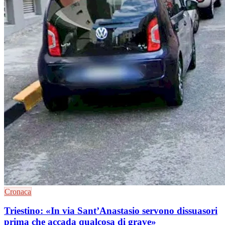
Cronaca
Triestino: «In via Sant’Anastasio servono dissuasori
prima che accada qualcosa di grave»