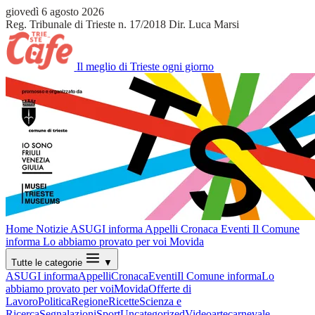
giovedì 6 agosto 2026
Reg. Tribunale di Trieste n. 17/2018
Dir. Luca Marsi
Il meglio di Trieste ogni giorno
Home
Notizie
ASUGI informa
Appelli
Cronaca
Eventi
Il Comune
informa
Lo abbiamo provato per voi
Movida
Tutte le categorie
▼
ASUGI informa
Appelli
Cronaca
Eventi
Il Comune informa
Lo
abbiamo provato per voi
Movida
Offerte di
Lavoro
Politica
Regione
Ricette
Scienza e
Ricerca
Segnalazioni
Sport
Uncategorized
Video
arte
carnevale