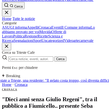
Cerca
Home
Tutte le notizie
Categorie
ASUGI informa
Appelli
Cronaca
Eventi
Il Comune informa
Lo
abbiamo provato per voi
Movida
Offerte di
Lavoro
Politica
Regione
Ricette
Scienza e
Ricerca
Segnalazioni
Sport
Uncategorized
Video
arte
carnevale
Cerca su Trieste Cafe
Cerca
Premi
per chiudere
Esc
Breaking
tate a Trieste, una residente: "Il gelato costa troppo, così diventa diffic
Home
·
Cronaca
CRONACA
"Dieci anni senza Giulio Regeni", tra il
pubblico a Fiumicello.. presente Seba