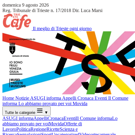
domenica 9 agosto 2026
Reg. Tribunale di Trieste n. 17/2018
Dir. Luca Marsi
Il meglio di Trieste ogni giorno
Home
Notizie
ASUGI informa
Appelli
Cronaca
Eventi
Il Comune
informa
Lo abbiamo provato per voi
Movida
Tutte le categorie
▼
ASUGI informa
Appelli
Cronaca
Eventi
Il Comune informa
Lo
abbiamo provato per voi
Movida
Offerte di
Lavoro
Politica
Regione
Ricette
Scienza e
Ricerca
Segnalazioni
Sport
Uncategorized
Video
arte
carnevale