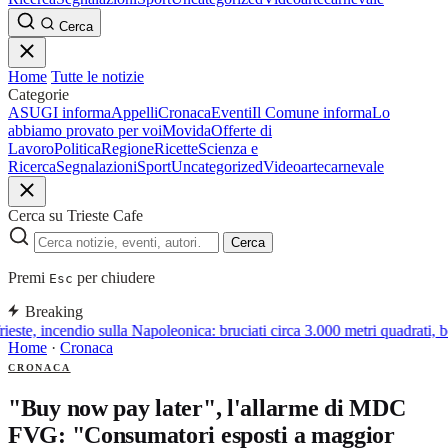
Cerca
Home
Tutte le notizie
Categorie
ASUGI informa
Appelli
Cronaca
Eventi
Il Comune informa
Lo
abbiamo provato per voi
Movida
Offerte di
Lavoro
Politica
Regione
Ricette
Scienza e
Ricerca
Segnalazioni
Sport
Uncategorized
Video
arte
carnevale
Cerca su Trieste Cafe
Cerca
Premi
per chiudere
Esc
Breaking
ieste, incendio sulla Napoleonica: bruciati circa 3.000 metri quadrati, 
Home
·
Cronaca
CRONACA
"Buy now pay later", l'allarme di MDC
FVG: "Consumatori esposti a maggior