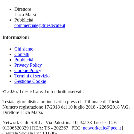
Direttore
Luca Marsi
Pubblicità
commerciale@triestecafe.it
Informazioni
Chi siamo
Contatti
Pubblicità
Privacy Policy
Cookie Policy
Termini di servizio
Gestione Cookie
© 2026, Trieste Cafe. Tutti i diritti riservati.
Testata giornalistica online iscritta presso il Tribunale di Trieste –
Numero registrazione 17/2018 del 10 luglio 2018 - 2266/2018 V.G.
Direttore Luca Marsi.
Network Cafe S.R.L - Via Palestrina 10, 34133 Trieste | C.F:
01306520329 | REA: TS - 202367 | PEC:
networkcafe@pec.it
|
Capitale Sociale i.v.: 10.000€