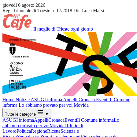
giovedì 6 agosto 2026
Reg. Tribunale di Trieste n. 17/2018
Dir. Luca Marsi
Il meglio di Trieste ogni giorno
Home
Notizie
ASUGI informa
Appelli
Cronaca
Eventi
Il Comune
informa
Lo abbiamo provato per voi
Movida
Tutte le categorie
▼
ASUGI informa
Appelli
Cronaca
Eventi
Il Comune informa
Lo
abbiamo provato per voi
Movida
Offerte di
Lavoro
Politica
Regione
Ricette
Scienza e
Ricerca
Segnalazioni
Sport
Uncategorized
Video
arte
carnevale