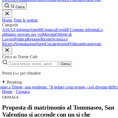
Cerca
Home
Tutte le notizie
Categorie
ASUGI informa
Appelli
Cronaca
Eventi
Il Comune informa
Lo
abbiamo provato per voi
Movida
Offerte di
Lavoro
Politica
Regione
Ricette
Scienza e
Ricerca
Segnalazioni
Sport
Uncategorized
Video
arte
carnevale
Cerca su Trieste Cafe
Cerca
Premi
per chiudere
Esc
Breaking
tate a Trieste, una residente: "Il gelato costa troppo, così diventa diffic
Home
·
Cronaca
CRONACA
Proposta di matrimonio al Tommaseo, San
Valentino si accende con un sì che