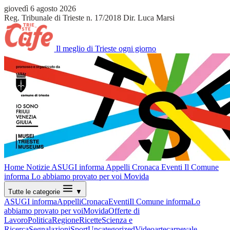
giovedì 6 agosto 2026
Reg. Tribunale di Trieste n. 17/2018
Dir. Luca Marsi
Il meglio di Trieste ogni giorno
Home
Notizie
ASUGI informa
Appelli
Cronaca
Eventi
Il Comune
informa
Lo abbiamo provato per voi
Movida
Tutte le categorie
▼
ASUGI informa
Appelli
Cronaca
Eventi
Il Comune informa
Lo
abbiamo provato per voi
Movida
Offerte di
Lavoro
Politica
Regione
Ricette
Scienza e
Ricerca
Segnalazioni
Sport
Uncategorized
Video
arte
carnevale