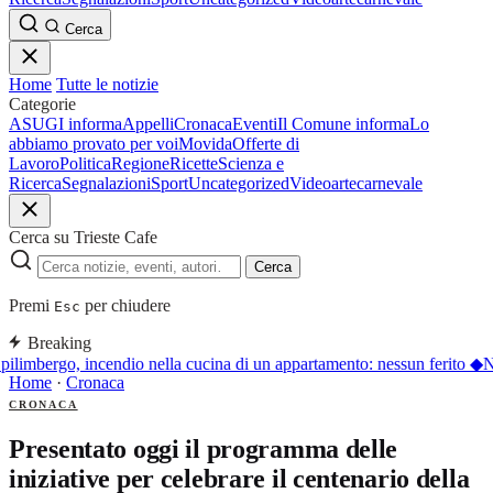
Cerca
Home
Tutte le notizie
Categorie
ASUGI informa
Appelli
Cronaca
Eventi
Il Comune informa
Lo
abbiamo provato per voi
Movida
Offerte di
Lavoro
Politica
Regione
Ricette
Scienza e
Ricerca
Segnalazioni
Sport
Uncategorized
Video
arte
carnevale
Cerca su Trieste Cafe
Cerca
Premi
per chiudere
Esc
Breaking
pilimbergo, incendio nella cucina di un appartamento: nessun ferito
◆
N
Home
·
Cronaca
CRONACA
Presentato oggi il programma delle
iniziative per celebrare il centenario della