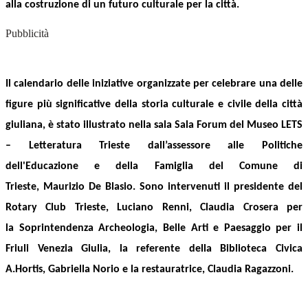
alla costruzione di un futuro culturale per la città.
Pubblicità
I
l
calendario
delle iniziative organizzate per celebrare una delle
figure più significative della storia culturale e civile della città
giuliana,
è stat
o
illustrat
o
nella
sala Sala Forum del Museo LETS
– Letteratura Trieste dall’assessore alle Politiche
dell'Educazione e della Famiglia del Comune di
Trieste,
Maurizio De Blasio
.
Sono intervenuti il presidente del
Rotary Club Trieste,
Luciano Renni
,
Claudia
Crosera
per
la
Soprintendenza Archeologia,
Belle Arti e Paesaggio per il
Friuli Venezia Giulia,
la referente della Biblioteca Civica
A.Hortis,
Gabriella Norio
e la restauratrice,
Claudia Ragazzoni
.