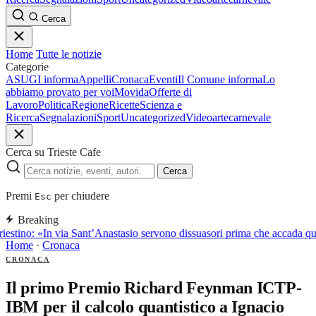
Cerca
Home
Tutte le notizie
Categorie
ASUGI informa
Appelli
Cronaca
Eventi
Il Comune informa
Lo
abbiamo provato per voi
Movida
Offerte di
Lavoro
Politica
Regione
Ricette
Scienza e
Ricerca
Segnalazioni
Sport
Uncategorized
Video
arte
carnevale
Cerca su Trieste Cafe
Cerca
Premi
per chiudere
Esc
Breaking
iestino: «In via Sant’Anastasio servono dissuasori prima che accada qu
Home
·
Cronaca
CRONACA
Il primo Premio Richard Feynman ICTP-
IBM per il calcolo quantistico a Ignacio