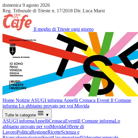
domenica 9 agosto 2026
Reg. Tribunale di Trieste n. 17/2018
Dir. Luca Marsi
Il meglio di Trieste ogni giorno
Home
Notizie
ASUGI informa
Appelli
Cronaca
Eventi
Il Comune
informa
Lo abbiamo provato per voi
Movida
Tutte le categorie
▼
ASUGI informa
Appelli
Cronaca
Eventi
Il Comune informa
Lo
abbiamo provato per voi
Movida
Offerte di
Lavoro
Politica
Regione
Ricette
Scienza e
Ricerca
Segnalazioni
Sport
Uncategorized
Video
arte
carnevale