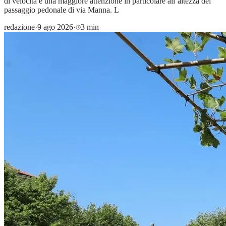
di velocità e una maggiore attenzione in particolare all’altezza del
passaggio pedonale di via Manna. L
redazione
·
9 ago 2026
·
3 min