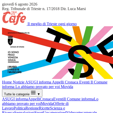
giovedì 6 agosto 2026
Reg. Tribunale di Trieste n. 17/2018
Dir. Luca Marsi
Il meglio di Trieste ogni giorno
Home
Notizie
ASUGI informa
Appelli
Cronaca
Eventi
Il Comune
informa
Lo abbiamo provato per voi
Movida
Tutte le categorie
▼
ASUGI informa
Appelli
Cronaca
Eventi
Il Comune informa
Lo
abbiamo provato per voi
Movida
Offerte di
Lavoro
Politica
Regione
Ricette
Scienza e
Ricerca
Segnalazioni
Sport
Uncategorized
Video
arte
carnevale