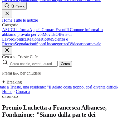
Cerca
Home
Tutte le notizie
Categorie
ASUGI informa
Appelli
Cronaca
Eventi
Il Comune informa
Lo
abbiamo provato per voi
Movida
Offerte di
Lavoro
Politica
Regione
Ricette
Scienza e
Ricerca
Segnalazioni
Sport
Uncategorized
Video
arte
carnevale
Cerca su Trieste Cafe
Cerca
Premi
per chiudere
Esc
Breaking
ate a Trieste, una residente: "Il gelato costa troppo, così diventa diffici
Home
·
Cronaca
CRONACA
Premio Luchetta a Francesca Albanese,
Fondazione: "Siamo dalla parte dei