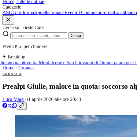
Home
Tutte le notizie
Categorie
ASUGI informa
Appelli
Cronaca
Eventi
Il Comune informa
Lo abbiamo 
Cerca su Trieste Cafe
Cerca
Premi
per chiudere
Esc
Breaking
 ancora attivo tra Monfalcone e San Giovanni di Duino: paura per il f
Home
·
Cronaca
CRONACA
Prealpi Giulie, malore in quota: soccorso al
Luca Marsi
·
11 aprile 2026 alle ore 20:43