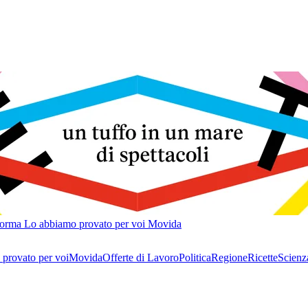
forma
Lo abbiamo provato per voi
Movida
provato per voi
Movida
Offerte di Lavoro
Politica
Regione
Ricette
Scienz