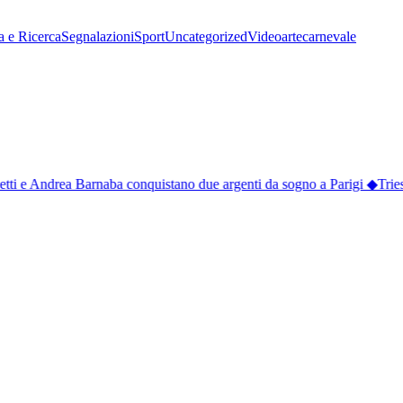
a e Ricerca
Segnalazioni
Sport
Uncategorized
Video
arte
carnevale
tti e Andrea Barnaba conquistano due argenti da sogno a Parigi
◆
Triest