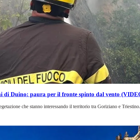
 di Duino: paura per il fronte spinto dal vento (VIDE
tazione che stanno interessando il territorio tra Goriziano e Triestino. 