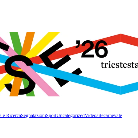
a e Ricerca
Segnalazioni
Sport
Uncategorized
Video
arte
carnevale