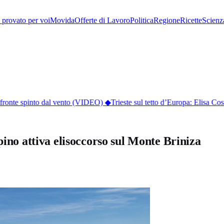
provato per voi
Movida
Offerte di Lavoro
Politica
Regione
Ricette
Scienz
ronte spinto dal vento (VIDEO)
◆
Trieste sul tetto d’Europa: Elisa Cose
pino attiva elisoccorso sul Monte Briniza