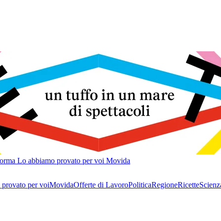
forma
Lo abbiamo provato per voi
Movida
provato per voi
Movida
Offerte di Lavoro
Politica
Regione
Ricette
Scienz