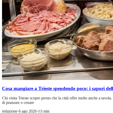
Cosa mangiare a Trieste spendendo poco: i sapori della
Chi visita Trieste scopre presto che la città offre molto anche a tavola.
di pranzare o cenare
redazione
·
6 ago 2026
·
3 min