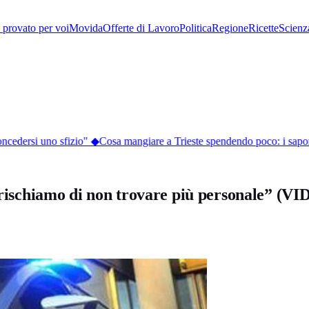
provato per voi
Movida
Offerte di Lavoro
Politica
Regione
Ricette
Scienz
ncedersi uno sfizio"
◆
Cosa mangiare a Trieste spendendo poco: i sapori d
ì rischiamo di non trovare più personale” (V