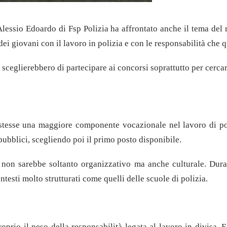
Alessio Edoardo di Fsp Polizia ha affrontato anche il tema del 
dei giovani con il lavoro in polizia e con le responsabilità che
sceglierebbero di partecipare ai concorsi soprattutto per cercare
istesse una maggiore componente vocazionale nel lavoro di pol
blici, scegliendo poi il primo posto disponibile.
a non sarebbe soltanto organizzativo ma anche culturale. Duran
ntesti molto strutturati come quelli delle scuole di polizia.
prio il peso della responsabilità legata al lavoro in divisa. E