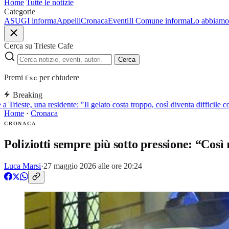
Home
Tutte le notizie
Categorie
ASUGI informa
Appelli
Cronaca
Eventi
Il Comune informa
Lo abbiamo 
Cerca su Trieste Cafe
Cerca
Premi
per chiudere
Esc
Breaking
 Trieste, una residente: "Il gelato costa troppo, così diventa difficile co
Home
·
Cronaca
CRONACA
Poliziotti sempre più sotto pressione: “Cos
Luca Marsi
·
27 maggio 2026 alle ore 20:24