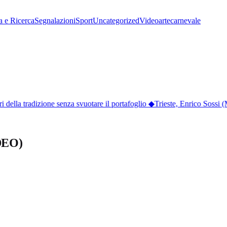
a e Ricerca
Segnalazioni
Sport
Uncategorized
Video
arte
carnevale
ella tradizione senza svuotare il portafoglio
◆
Trieste, Enrico Sossi (M
IDEO)