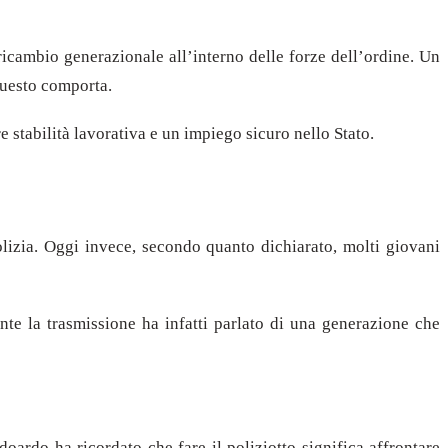
ricambio generazionale all’interno delle forze dell’ordine. Un
 questo comporta.
 stabilità lavorativa e un impiego sicuro nello Stato.
izia. Oggi invece, secondo quanto dichiarato, molti giovani
te la trasmissione ha infatti parlato di una generazione che
doardo ha ricordato che fare il poliziotto significa affrontare