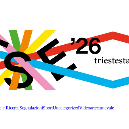
a e Ricerca
Segnalazioni
Sport
Uncategorized
Video
arte
carnevale