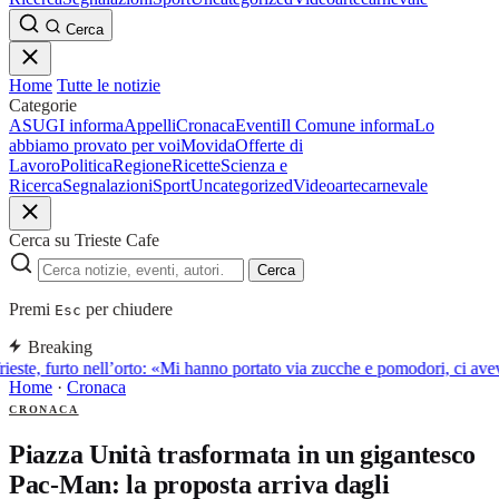
Cerca
Home
Tutte le notizie
Categorie
ASUGI informa
Appelli
Cronaca
Eventi
Il Comune informa
Lo
abbiamo provato per voi
Movida
Offerte di
Lavoro
Politica
Regione
Ricette
Scienza e
Ricerca
Segnalazioni
Sport
Uncategorized
Video
arte
carnevale
Cerca su Trieste Cafe
Cerca
Premi
per chiudere
Esc
Breaking
ieste, furto nell’orto: «Mi hanno portato via zucche e pomodori, ci av
Home
·
Cronaca
CRONACA
Piazza Unità trasformata in un gigantesco
Pac-Man: la proposta arriva dagli