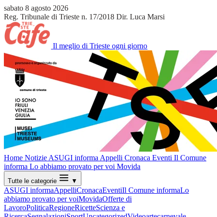
sabato 8 agosto 2026
Reg. Tribunale di Trieste n. 17/2018
Dir. Luca Marsi
Il meglio di Trieste ogni giorno
Home
Notizie
ASUGI informa
Appelli
Cronaca
Eventi
Il Comune
informa
Lo abbiamo provato per voi
Movida
Tutte le categorie
▼
ASUGI informa
Appelli
Cronaca
Eventi
Il Comune informa
Lo
abbiamo provato per voi
Movida
Offerte di
Lavoro
Politica
Regione
Ricette
Scienza e
Ricerca
Segnalazioni
Sport
Uncategorized
Video
arte
carnevale