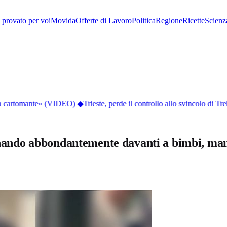
provato per voi
Movida
Offerte di Lavoro
Politica
Regione
Ricette
Scienz
lla cartomante» (VIDEO)
◆
Trieste, perde il controllo allo svincolo di Tre
 urinando abbondantemente davanti a bimbi, 