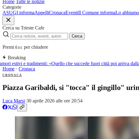
Home
Tutte le notizie
Categorie
ASUGI informa
Appelli
Cronaca
Eventi
Il Comune informa
Lo abbiamo 
Cerca su Trieste Cafe
Cerca
Premi
per chiudere
Esc
Breaking
mori estivi e tradimenti: «Quello che succede fuori città poi arriva da
Home
·
Cronaca
CRONACA
Piazza Garibaldi, si "tocca" il gingillo"
Luca Marsi
·
30 aprile 2026 alle ore 20:54