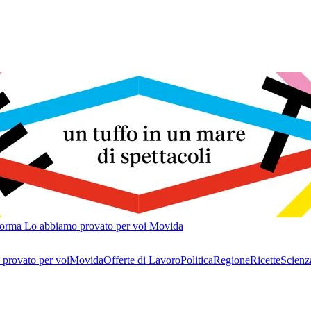
forma
Lo abbiamo provato per voi
Movida
provato per voi
Movida
Offerte di Lavoro
Politica
Regione
Ricette
Scienz