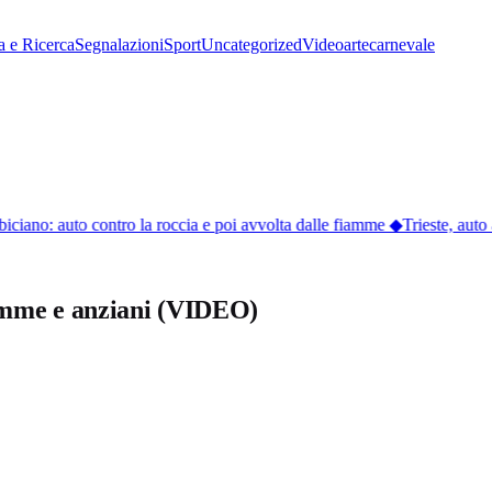
a e Ricerca
Segnalazioni
Sport
Uncategorized
Video
arte
carnevale
biciano: auto contro la roccia e poi avvolta dalle fiamme
◆
Trieste, auto a
mamme e anziani (VIDEO)