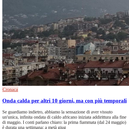
Cronaca
Onda calda per altri 10 giorni, ma con più temporali
Se guardiamo indietro, abbiamo la sensazione di aver vissuto
un'unica, infinita ondata di caldo africano iniziata addirittura alla fine
di maggio. I conti parlano chiaro: la prima fiammata (dal 24 maggio)
è durata una settimana; a metà giug