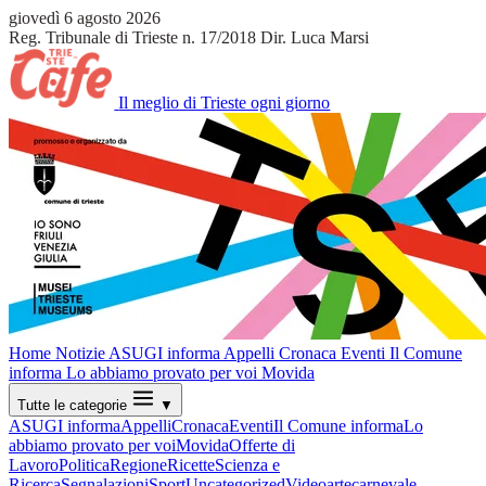
giovedì 6 agosto 2026
Reg. Tribunale di Trieste n. 17/2018
Dir. Luca Marsi
Il meglio di Trieste ogni giorno
Home
Notizie
ASUGI informa
Appelli
Cronaca
Eventi
Il Comune
informa
Lo abbiamo provato per voi
Movida
Tutte le categorie
▼
ASUGI informa
Appelli
Cronaca
Eventi
Il Comune informa
Lo
abbiamo provato per voi
Movida
Offerte di
Lavoro
Politica
Regione
Ricette
Scienza e
Ricerca
Segnalazioni
Sport
Uncategorized
Video
arte
carnevale