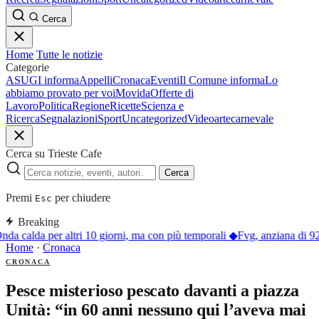
Cerca
Home
Tutte le notizie
Categorie
ASUGI informa
Appelli
Cronaca
Eventi
Il Comune informa
Lo
abbiamo provato per voi
Movida
Offerte di
Lavoro
Politica
Regione
Ricette
Scienza e
Ricerca
Segnalazioni
Sport
Uncategorized
Video
arte
carnevale
Cerca su Trieste Cafe
Cerca
Premi
per chiudere
Esc
Breaking
nda calda per altri 10 giorni, ma con più temporali
◆
Fvg, anziana di 92
Home
·
Cronaca
CRONACA
Pesce misterioso pescato davanti a piazza
Unità: “in 60 anni nessuno qui l’aveva mai